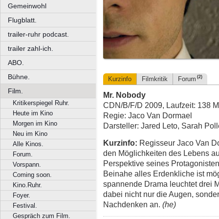
Gemeinwohl
Flugblatt.
trailer-ruhr podcast.
trailer zahl-ich.
ABO.
Bühne.
(2)
Kurzinfo
Filmkritik
Forum
Film.
Mr. Nobody
Kritikerspiegel Ruhr.
CDN/B/F/D 2009, Laufzeit: 138 M
Heute im Kino
Regie: Jaco Van Dormael
Morgen im Kino
Darsteller: Jared Leto, Sarah Po
Neu im Kino
Kurzinfo:
Regisseur Jaco Van Dor
Alle Kinos.
den Möglichkeiten des Lebens au
Forum.
Perspektive seines Protagoniste
Vorspann.
Beinahe alles Erdenkliche ist m
Coming soon.
spannende Drama leuchtet drei M
Kino.Ruhr.
dabei nicht nur die Augen, sonde
Foyer.
Nachdenken an.
(he)
Festival.
Gespräch zum Film.