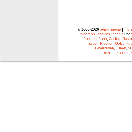
© 2005-2026
berndt media
|
impr
biograph
|
choices
|
engels
und
Bochum
,
Bonn
,
Castrop-Raux
Essen
,
Frechen
,
Gelsenkir
Leverkusen
,
Lünen
,
Mü
Recklinghausen
,