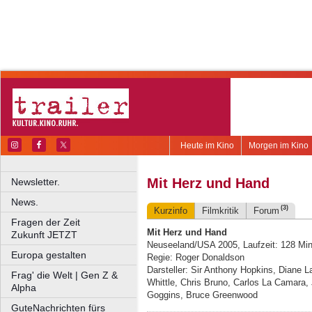
Heute im Kino
Morgen im Kino
Mit Herz und Hand
Newsletter.
News.
(3)
Kurzinfo
Filmkritik
Forum
Fragen der Zeit
Mit Herz und Hand
Zukunft JETZT
Neuseeland/USA 2005, Laufzeit: 128 Mi
Europa gestalten
Regie: Roger Donaldson
Darsteller: Sir Anthony Hopkins, Diane 
Frag' die Welt | Gen Z &
Whittle, Chris Bruno, Carlos La Camara, 
Alpha
Goggins, Bruce Greenwood
GuteNachrichten fürs