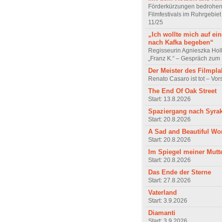
Förderkürzungen bedrohen
Filmfestivals im Ruhrgebie
11/25
„Ich wollte mich auf ei
nach Kafka begeben“
Regisseurin Agnieszka Hol
„Franz K.“ – Gespräch zum 
Der Meister des Filmpla
Renato Casaro ist tot – Vo
The End Of Oak Street
Start: 13.8.2026
Spaziergang nach Syra
Start: 20.8.2026
A Sad and Beautiful Wo
Start: 20.8.2026
Im Spiegel meiner Mutt
Start: 20.8.2026
Das Ende der Sterne
Start: 27.8.2026
Vaterland
Start: 3.9.2026
Diamanti
Start: 3.9.2026