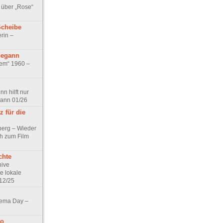
 über „Rose“
Scheibe
rin –
begann
tem“ 1960 –
n hilft nur
pann 01/26
 für die
berg – Wieder
ch zum Film
chte
hive
e lokale
12/25
nema Day –
no