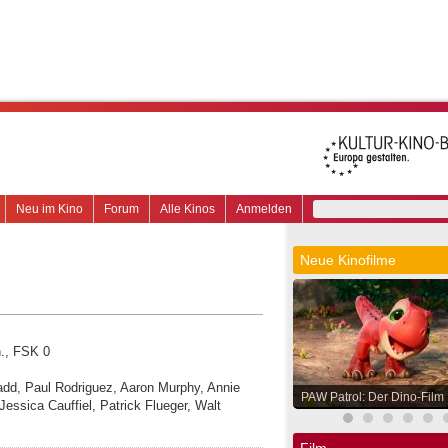
Neu im Kino
Forum
Alle Kinos
Anmelden
Neue Kinofilme
n., FSK 0
Ladd, Paul Rodriguez, Aaron Murphy, Annie
PAW Patrol: Der Dino-Film
Jessica Cauffiel, Patrick Flueger, Walt
Film.