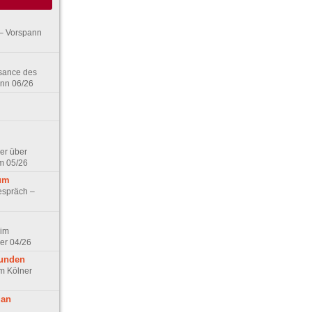
– Vorspann
ssance des
ann 06/26
er über
m 05/26
aum
espräch –
 im
er 04/26
eunden
im Kölner
 an