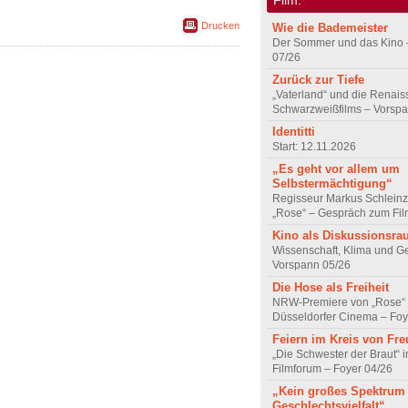
Drucken
Wie die Bademeister
Der Sommer und das Kino 
07/26
Zurück zur Tiefe
„Vaterland“ und die Renai
Schwarzweißfilms – Vorsp
Identitti
Start: 12.11.2026
„Es geht vor allem um
Selbstermächtigung“
Regisseur Markus Schleinz
„Rose“ – Gespräch zum Fil
Kino als Diskussionsr
Wissenschaft, Klima und G
Vorspann 05/26
Die Hose als Freiheit
NRW-Premiere von „Rose“
Düsseldorfer Cinema – Foy
Feiern im Kreis von Fr
„Die Schwester der Braut“ 
Filmforum – Foyer 04/26
„Kein großes Spektrum
Geschlechtsvielfalt“