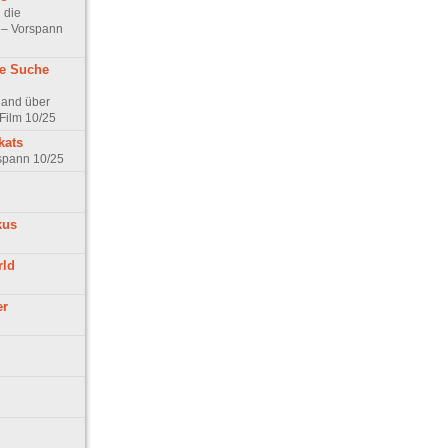
 die
t – Vorspann
ne Suche
land über
Film 10/25
kats
rspann 10/25
kus
rld
er