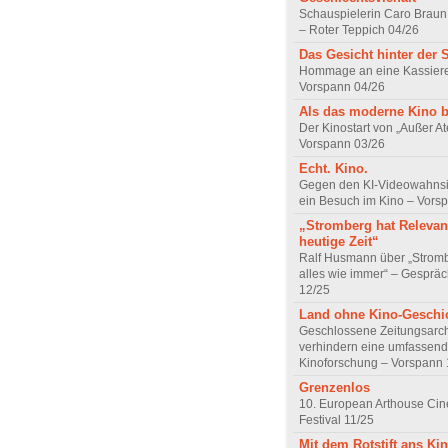
Schauspielerin Caro Braun
– Roter Teppich 04/26
Das Gesicht hinter der 
Hommage an eine Kassiere
Vorspann 04/26
Als das moderne Kino 
Der Kinostart von „Außer A
Vorspann 03/26
Echt. Kino.
Gegen den KI-Videowahnsin
ein Besuch im Kino – Vors
„Stromberg hat Relevanz
heutige Zeit“
Ralf Husmann über „Strom
alles wie immer“ – Gesprä
12/25
Land ohne Kino-Geschi
Geschlossene Zeitungsarc
verhindern eine umfassend
Kinoforschung – Vorspann 
Grenzenlos
10. European Arthouse Ci
Festival 11/25
Mit dem Rotstift ans Ki