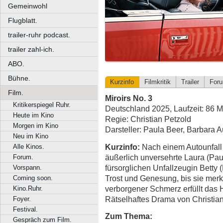
Gemeinwohl
Flugblatt.
trailer-ruhr podcast.
trailer zahl-ich.
ABO.
Bühne.
Kurzinfo
Filmkritik
Trailer
For
Film.
Miroirs No. 3
Kritikerspiegel Ruhr.
Deutschland 2025, Laufzeit: 86 M
Heute im Kino
Regie: Christian Petzold
Morgen im Kino
Darsteller: Paula Beer, Barbara A
Neu im Kino
Kurzinfo:
Nach einem Autounfall 
Alle Kinos.
äußerlich unversehrte Laura (Pau
Forum.
fürsorglichen Unfallzeugin Betty 
Vorspann.
Trost und Genesung, bis sie merkt
Coming soon.
verborgener Schmerz erfüllt das 
Kino.Ruhr.
Rätselhaftes Drama von Christian
Foyer.
Festival.
Zum Thema:
Gespräch zum Film.