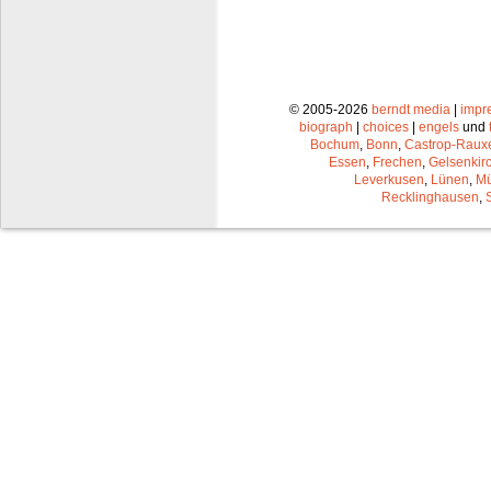
© 2005-2026
berndt media
|
impr
biograph
|
choices
|
engels
und
Bochum
,
Bonn
,
Castrop-Raux
Essen
,
Frechen
,
Gelsenkir
Leverkusen
,
Lünen
,
Mü
Recklinghausen
,