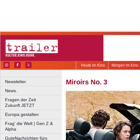
Heute im Kino
Morgen im Kino
Miroirs No. 3
Newsletter.
News.
Fragen der Zeit
Zukunft JETZT
Europa gestalten
Frag' die Welt | Gen Z &
Alpha
GuteNachrichten fürs