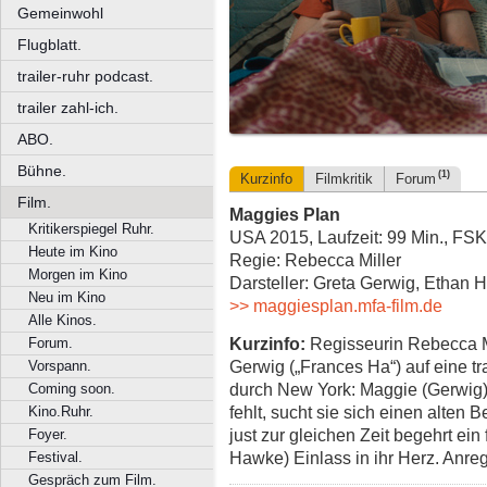
Gemeinwohl
Flugblatt.
trailer-ruhr podcast.
trailer zahl-ich.
ABO.
Bühne.
(1)
Kurzinfo
Filmkritik
Forum
Film.
Maggies Plan
Kritikerspiegel Ruhr.
USA 2015, Laufzeit: 99 Min., FSK
Heute im Kino
Regie: Rebecca Miller
Morgen im Kino
Darsteller: Greta Gerwig, Ethan
Neu im Kino
>> maggiesplan.mfa-film.de
Alle Kinos.
Kurzinfo:
Regisseurin Rebecca Mi
Forum.
Gerwig („Frances Ha“) auf eine 
Vorspann.
durch New York: Maggie (Gerwig) 
Coming soon.
fehlt, sucht sie sich einen alte
Kino.Ruhr.
just zur gleichen Zeit begehrt ein 
Foyer.
Hawke) Einlass in ihr Herz. Anr
Festival.
Gespräch zum Film.