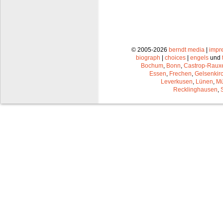
© 2005-2026
berndt media
|
impr
biograph
|
choices
|
engels
und
Bochum
,
Bonn
,
Castrop-Raux
Essen
,
Frechen
,
Gelsenkir
Leverkusen
,
Lünen
,
Mü
Recklinghausen
,