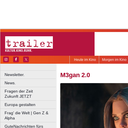
Heute im Kino
Morgen im Kino
M3gan 2.0
Newsletter.
News.
Fragen der Zeit
Zukunft JETZT
Europa gestalten
Frag' die Welt | Gen Z &
Alpha
GuteNachrichten fürs