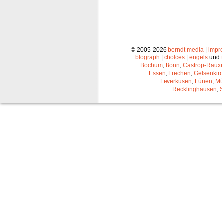
© 2005-2026
berndt media
|
impr
biograph
|
choices
|
engels
und
Bochum
,
Bonn
,
Castrop-Raux
Essen
,
Frechen
,
Gelsenkir
Leverkusen
,
Lünen
,
Mü
Recklinghausen
,