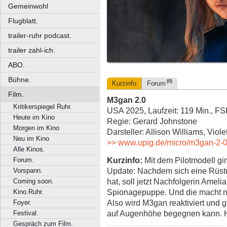
Gemeinwohl
Flugblatt.
trailer-ruhr podcast.
trailer zahl-ich.
ABO.
Bühne.
(0)
Kurzinfo
Forum
Film.
M3gan 2.0
Kritikerspiegel Ruhr.
USA 2025, Laufzeit: 119 Min., F
Heute im Kino
Regie: Gerard Johnstone
Morgen im Kino
Darsteller: Allison Williams, Vio
Neu im Kino
>> www.upig.de/micro/m3gan-2-
Alle Kinos.
Kurzinfo:
Mit dem Pilotmodell gin
Forum.
Update: Nachdem sich eine Rüs
Vorspann.
hat, soll jetzt Nachfolgerin Ameli
Coming soon.
Spionagepuppe. Und die macht na
Kino.Ruhr.
Also wird M3gan reaktiviert und g
Foyer.
auf Augenhöhe begegnen kann. 
Festival.
Gespräch zum Film.