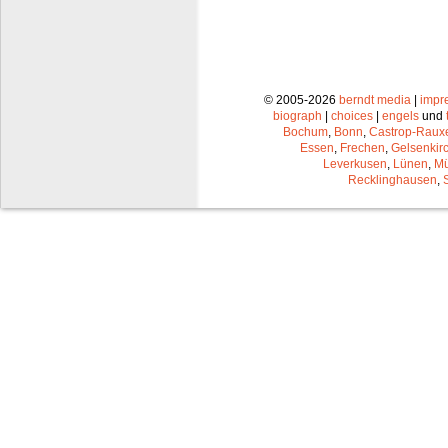
© 2005-2026
berndt media
|
impr
biograph
|
choices
|
engels
und
Bochum
,
Bonn
,
Castrop-Raux
Essen
,
Frechen
,
Gelsenkir
Leverkusen
,
Lünen
,
Mü
Recklinghausen
,