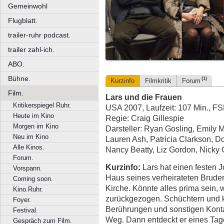
Gemeinwohl
Flugblatt.
trailer-ruhr podcast.
trailer zahl-ich.
ABO.
Bühne.
(1)
Kurzinfo
Filmkritik
Forum
Film.
Lars und die Frauen
Kritikerspiegel Ruhr.
USA 2007, Laufzeit: 107 Min., FS
Heute im Kino
Regie: Craig Gillespie
Morgen im Kino
Darsteller: Ryan Gosling, Emily M
Neu im Kino
Lauren Ash, Patricia Clarkson, D
Alle Kinos.
Nancy Beatty, Liz Gordon, Nicky
Forum.
Kurzinfo:
Lars hat einen festen 
Vorspann.
Haus seines verheirateten Bruder
Coming soon.
Kirche. Könnte alles prima sein, 
Kino.Ruhr.
zurückgezogen. Schüchtern und k
Foyer.
Berührungen und sonstigen Kont
Festival.
Weg. Dann entdeckt er eines Tage
Gespräch zum Film.