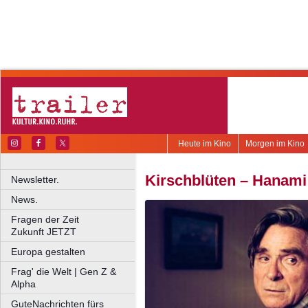
Heute im Kino
Morgen im Kino
Kirschblüten – Hanami
Newsletter.
News.
Fragen der Zeit
Zukunft JETZT
Europa gestalten
Frag' die Welt | Gen Z &
Alpha
GuteNachrichten fürs