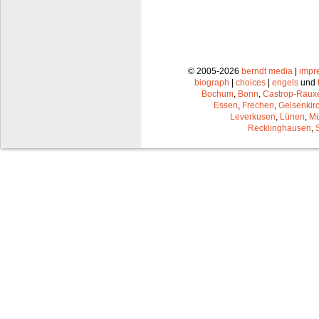
© 2005-2026
berndt media
|
impr
biograph
|
choices
|
engels
und
Bochum
,
Bonn
,
Castrop-Raux
Essen
,
Frechen
,
Gelsenkir
Leverkusen
,
Lünen
,
Mü
Recklinghausen
,