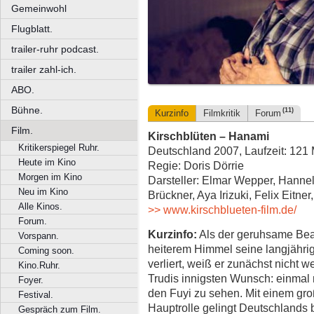
Gemeinwohl
Flugblatt.
trailer-ruhr podcast.
trailer zahl-ich.
ABO.
Bühne.
(11)
Kurzinfo
Filmkritik
Forum
Film.
Kirschblüten – Hanami
Kritikerspiegel Ruhr.
Deutschland 2007, Laufzeit: 121 
Heute im Kino
Regie: Doris Dörrie
Morgen im Kino
Darsteller: Elmar Wepper, Hannel
Neu im Kino
Brückner, Aya Irizuki, Felix Eitner
Alle Kinos.
>> www.kirschblueten-film.de/
Forum.
Kurzinfo:
Als der geruhsame Bea
Vorspann.
heiterem Himmel seine langjährig
Coming soon.
verliert, weiß er zunächst nicht w
Kino.Ruhr.
Trudis innigsten Wunsch: einmal
Foyer.
den Fuyi zu sehen. Mit einem gro
Festival.
Hauptrolle gelingt Deutschlands 
Gespräch zum Film.