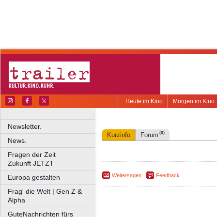
Heute im Kino
Morgen im Kino
Newsletter.
(0)
Kurzinfo
Forum
News.
Fragen der Zeit
Zukunft JETZT
Weitersagen
Feedback
Europa gestalten
Frag' die Welt | Gen Z &
Alpha
GuteNachrichten fürs