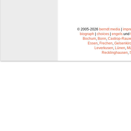
© 2005-2026
berndt media
|
impr
biograph
|
choices
|
engels
und
Bochum
,
Bonn
,
Castrop-Raux
Essen
,
Frechen
,
Gelsenkir
Leverkusen
,
Lünen
,
Mü
Recklinghausen
,