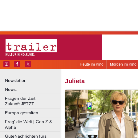
Heute im Kino
Morgen im Kino
Julieta
Newsletter.
News.
Fragen der Zeit
Zukunft JETZT
Europa gestalten
Frag' die Welt | Gen Z &
Alpha
GuteNachrichten fürs