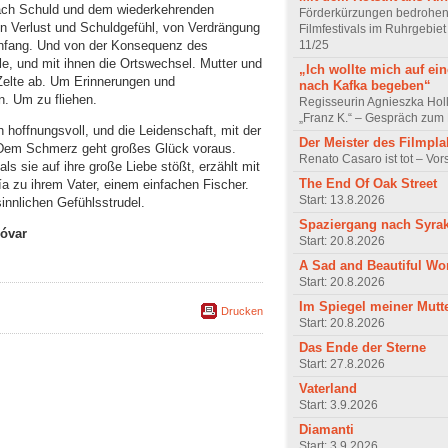
 nach Schuld und dem wiederkehrenden
Förderkürzungen bedrohen
on Verlust und Schuldgefühl, von Verdrängung
Filmfestivals im Ruhrgebie
11/25
nfang. Und von der Konsequenz des
le, und mit ihnen die Ortswechsel. Mutter und
„Ich wollte mich auf ei
Zelte ab. Um Erinnerungen und
nach Kafka begeben“
. Um zu fliehen.
Regisseurin Agnieszka Hol
„Franz K.“ – Gespräch zum 
h hoffnungsvoll, und die Leidenschaft, mit der
Der Meister des Filmpla
k. Dem Schmerz geht großes Glück voraus.
Renato Casaro ist tot – Vo
 als sie auf ihre große Liebe stößt, erzählt mit
The End Of Oak Street
ía zu ihrem Vater, einem einfachen Fischer.
Start: 13.8.2026
innlichen Gefühlsstrudel.
Spaziergang nach Syra
óvar
Start: 20.8.2026
A Sad and Beautiful Wo
Start: 20.8.2026
Im Spiegel meiner Mutt
Drucken
Start: 20.8.2026
Das Ende der Sterne
Start: 27.8.2026
Vaterland
Start: 3.9.2026
Diamanti
Start: 3.9.2026