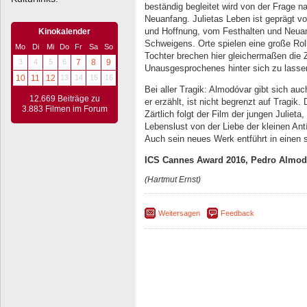
beständig begleitet wird von der Frage
Neuanfang. Julietas Leben ist geprägt v
und Hoffnung, vom Festhalten und Neua
Kinokalender
Schweigens. Orte spielen eine große Rol
Mo
Di
Mi
Do
Fr
Sa
So
Tochter brechen hier gleichermaßen die 
3
4
5
6
7
8
9
Unausgesprochenes hinter sich zu lassen
10
11
12
13
14
15
16
Bei aller Tragik: Almodóvar gibt sich auc
12.669 Beiträge zu
er erzählt, ist nicht begrenzt auf Tragi
3.883 Filmen im Forum
Zärtlich folgt der Film der jungen Julieta,
Lebenslust von der Liebe der kleinen Ant
Auch sein neues Werk entführt in einen s
ICS Cannes Award 2016, Pedro Almod
(Hartmut Ernst)
Weitersagen
Feedback