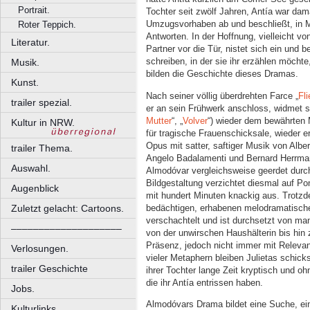
Portrait.
Tochter seit zwölf Jahren, Antía war dama
Umzugsvorhaben ab und beschließt, in Ma
Roter Teppich.
Antworten. In der Hoffnung, vielleicht vo
Literatur.
Partner vor die Tür, nistet sich ein und b
schreiben, in der sie ihr erzählen möchte
Musik.
bilden die Geschichte dieses Dramas.
Kunst.
Nach seiner völlig überdrehten Farce „
Fl
trailer spezial.
er an sein Frühwerk anschloss, widmet s
Mutter
“, „
Volver
“) wieder dem bewährten M
Kultur in NRW.
für tragische Frauenschicksale, wieder er
Opus mit satter, saftiger Musik von Albe
trailer Thema.
Angelo Badalamenti und Bernard Herrman
Auswahl.
Almodóvar vergleichsweise geerdet durch
Bildgestaltung verzichtet diesmal auf P
Augenblick
mit hundert Minuten knackig aus. Trotz
bedächtigen, erhabenen melodramatische
Zuletzt gelacht: Cartoons.
verschachtelt und ist durchsetzt von man
––––––––––––––––––––
von der unwirschen Haushälterin bis hin 
Präsenz, jedoch nicht immer mit Releva
Verlosungen.
vieler Metaphern bleiben Julietas schic
trailer Geschichte
ihrer Tochter lange Zeit kryptisch und oh
die ihr Antía entrissen haben.
Jobs.
Almodóvars Drama bildet eine Suche, ein
Kulturlinks.