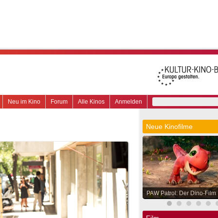
Neu im Kino
Forum
Alle Kinos
Anmelden
Neue Kinofilme
PAW Patrol: Der Dino-Film
Film.