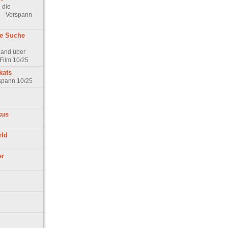
 die
t – Vorspann
ne Suche
land über
Film 10/25
kats
rspann 10/25
kus
rld
er