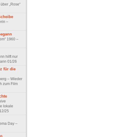
 über „Rose“
Scheibe
rin –
begann
tem“ 1960 –
n hilft nur
pann 01/26
 für die
berg – Wieder
ch zum Film
chte
hive
e lokale
12/25
nema Day –
no