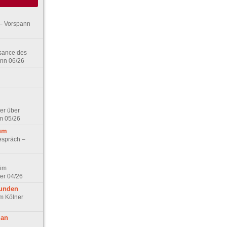
– Vorspann
ssance des
ann 06/26
er über
m 05/26
aum
espräch –
 im
er 04/26
eunden
im Kölner
 an