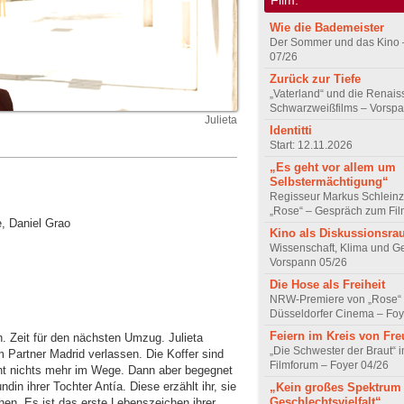
Wie die Bademeister
Der Sommer und das Kino 
07/26
Zurück zur Tiefe
„Vaterland“ und die Renai
Schwarzweißfilms – Vorsp
Julieta
Identitti
Start: 12.11.2026
„Es geht vor allem um
Selbstermächtigung“
Regisseur Markus Schleinz
„Rose“ – Gespräch zum Fil
, Daniel Grao
Kino als Diskussionsr
Wissenschaft, Klima und G
Vorspann 05/26
Die Hose als Freiheit
NRW-Premiere von „Rose“
Düsseldorfer Cinema – Foy
Feiern im Kreis von Fr
n. Zeit für den nächsten Umzug. Julieta
„Die Schwester der Braut“ 
Partner Madrid verlassen. Die Koffer sind
Filmforum – Foyer 04/26
ht nichts mehr im Wege. Dann aber begegnet
ndin ihrer Tochter Antía. Diese erzählt ihr, sie
„Kein großes Spektrum
Geschlechtsvielfalt“
en. Es ist das erste Lebenszeichen ihrer