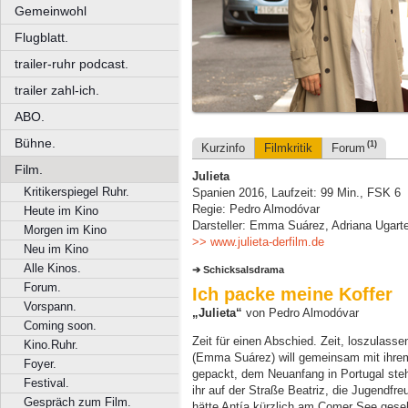
Gemeinwohl
Flugblatt.
trailer-ruhr podcast.
trailer zahl-ich.
ABO.
Bühne.
(1)
Kurzinfo
Filmkritik
Forum
Film.
Julieta
Kritikerspiegel Ruhr.
Spanien 2016, Laufzeit: 99 Min., FSK 6
Regie: Pedro Almodóvar
Heute im Kino
Darsteller: Emma Suárez, Adriana Ugarte
Morgen im Kino
>> www.julieta-derfilm.de
Neu im Kino
Alle Kinos.
Schicksalsdrama
Forum.
Ich packe meine Koffer
Vorspann.
„Julieta“
von Pedro Almodóvar
Coming soon.
Zeit für einen Abschied. Zeit, loszulasse
Kino.Ruhr.
(Emma Suárez) will gemeinsam mit ihrem 
Foyer.
gepackt, dem Neuanfang in Portugal ste
Festival.
ihr auf der Straße Beatriz, die Jugendfreu
Gespräch zum Film.
hätte Antía kürzlich am Comer See geseh