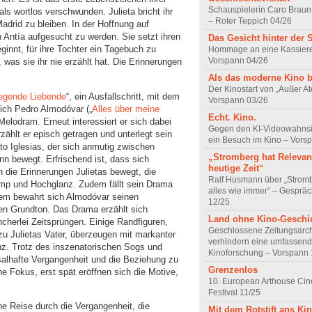
Schauspielerin Caro Braun
ls wortlos verschwunden. Julieta bricht ihr
– Roter Teppich 04/26
drid zu bleiben. In der Hoffnung auf
n Antía aufgesucht zu werden. Sie setzt ihren
Das Gesicht hinter der 
eginnt, für ihre Tochter ein Tagebuch zu
Hommage an eine Kassiere
Vorspann 04/26
, was sie ihr nie erzählt hat. Die Erinnerungen
Als das moderne Kino 
Der Kinostart von „Außer A
iegende Liebende
“, ein Ausfallschritt, mit dem
Vorspann 03/26
ich Pedro Almodóvar („
Alles über meine
Echt. Kino.
elodram. Erneut interessiert er sich dabei
Gegen den KI-Videowahnsin
zählt er episch getragen und unterlegt sein
ein Besuch im Kino – Vors
rto Iglesias, der sich anmutig zwischen
„Stromberg hat Relevanz
n bewegt. Erfrischend ist, dass sich
heutige Zeit“
 die Erinnerungen Julietas bewegt, die
Ralf Husmann über „Strom
omp und Hochglanz. Zudem fällt sein Drama
alles wie immer“ – Gesprä
dem bewahrt sich Almodóvar seinen
12/25
n Grundton. Das Drama erzählt sich
Land ohne Kino-Geschi
cherlei Zeitsprüngen. Einige Randfiguren,
Geschlossene Zeitungsarc
zu Julietas Vater, überzeugen mit markanter
verhindern eine umfassend
nz. Trotz des inszenatorischen Sogs und
Kinoforschung – Vorspann 
ksalhafte Vergangenheit und die Beziehung zu
Grenzenlos
ne Fokus, erst spät eröffnen sich die Motive,
10. European Arthouse Ci
Festival 11/25
e Reise durch die Vergangenheit, die
Mit dem Rotstift ans Ki