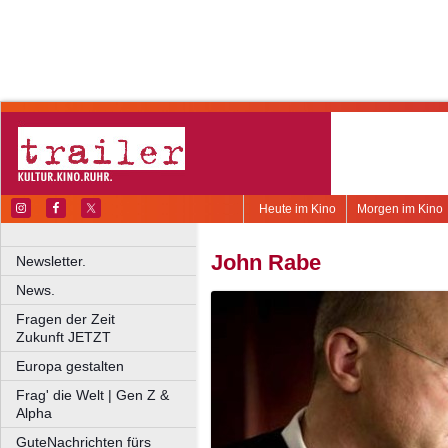
Heute im Kino
Morgen im Kino
John Rabe
Newsletter.
News.
Fragen der Zeit
Zukunft JETZT
Europa gestalten
Frag' die Welt | Gen Z &
Alpha
GuteNachrichten fürs