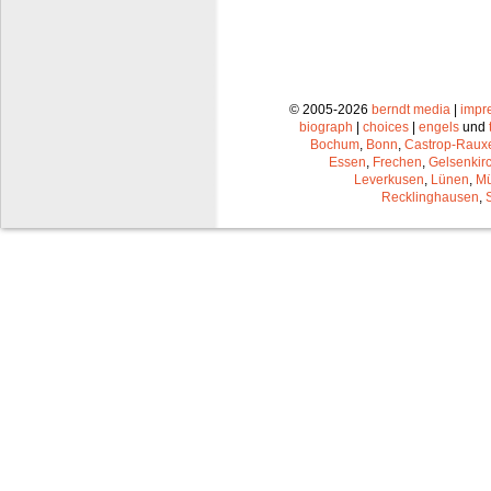
© 2005-2026
berndt media
|
impr
biograph
|
choices
|
engels
und
Bochum
,
Bonn
,
Castrop-Raux
Essen
,
Frechen
,
Gelsenkir
Leverkusen
,
Lünen
,
Mü
Recklinghausen
,