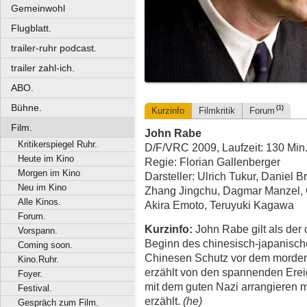
Gemeinwohl
Flugblatt.
trailer-ruhr podcast.
trailer zahl-ich.
ABO.
Bühne.
(1)
Kurzinfo
Filmkritik
Forum
Film.
John Rabe
Kritikerspiegel Ruhr.
D/F/VRC 2009, Laufzeit: 130 Min
Heute im Kino
Regie: Florian Gallenberger
Morgen im Kino
Darsteller: Ulrich Tukur, Daniel 
Neu im Kino
Zhang Jingchu, Dagmar Manzel, G
Alle Kinos.
Akira Emoto, Teruyuki Kagawa
Forum.
Kurzinfo:
John Rabe gilt als der 
Vorspann.
Beginn des chinesisch-japanisch
Coming soon.
Chinesen Schutz vor dem morden
Kino.Ruhr.
erzählt von den spannenden Erei
Foyer.
mit dem guten Nazi arrangieren
Festival.
erzählt.
(he)
Gespräch zum Film.