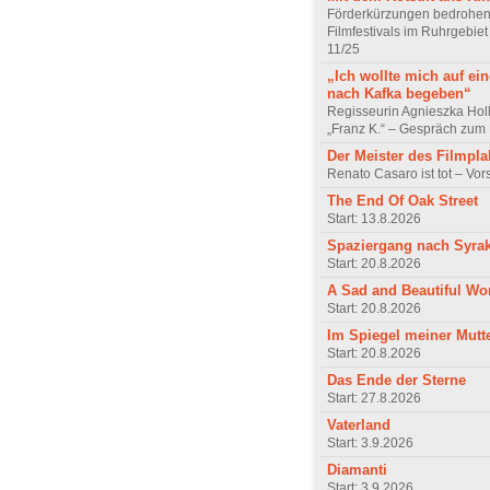
Förderkürzungen bedrohen
Filmfestivals im Ruhrgebie
11/25
„Ich wollte mich auf ei
nach Kafka begeben“
Regisseurin Agnieszka Hol
„Franz K.“ – Gespräch zum 
Der Meister des Filmpla
Renato Casaro ist tot – Vo
The End Of Oak Street
Start: 13.8.2026
Spaziergang nach Syra
Start: 20.8.2026
A Sad and Beautiful Wo
Start: 20.8.2026
Im Spiegel meiner Mutt
Start: 20.8.2026
Das Ende der Sterne
Start: 27.8.2026
Vaterland
Start: 3.9.2026
Diamanti
Start: 3.9.2026