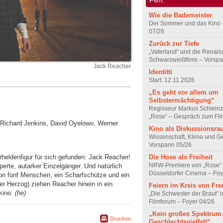
Wie die Bademeister
Der Sommer und das Kino 
07/26
Zurück zur Tiefe
„Vaterland“ und die Renai
Schwarzweißfilms – Vorsp
Jack Reacher
Identitti
Start: 12.11.2026
„Es geht vor allem um
Selbstermächtigung“
Regisseur Markus Schleinz
„Rose“ – Gespräch zum Fil
 Richard Jenkins, David Oyelowo, Werner
Kino als Diskussionsr
Wissenschaft, Klima und G
Vorspann 05/26
heldenfigur für sich gefunden: Jack Reacher!
Die Hose als Freiheit
NRW-Premiere von „Rose“
erte, autarker Einzelgänger. Und natürlich
Düsseldorfer Cinema – Foy
von fünf Menschen, ein Scharfschütze und ein
ner Herzog) ziehen Reacher hinein in ein
Feiern im Kreis von Fr
kino.
(he)
„Die Schwester der Braut“ 
Filmforum – Foyer 04/26
„Kein großes Spektrum
Drucken
Geschlechtsvielfalt“