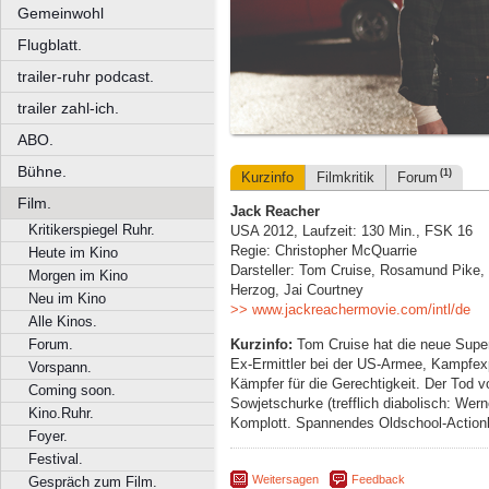
Gemeinwohl
Flugblatt.
trailer-ruhr podcast.
trailer zahl-ich.
ABO.
Bühne.
(1)
Kurzinfo
Filmkritik
Forum
Film.
Jack Reacher
Kritikerspiegel Ruhr.
USA 2012, Laufzeit: 130 Min., FSK 16
Regie: Christopher McQuarrie
Heute im Kino
Darsteller: Tom Cruise, Rosamund Pike,
Morgen im Kino
Herzog, Jai Courtney
Neu im Kino
>> www.jackreachermovie.com/intl/de
Alle Kinos.
Kurzinfo:
Tom Cruise hat die neue Super
Forum.
Ex-Ermittler bei der US-Armee, Kampfexp
Vorspann.
Kämpfer für die Gerechtigkeit. Der Tod 
Coming soon.
Sowjetschurke (trefflich diabolisch: Wer
Kino.Ruhr.
Komplott. Spannendes Oldschool-Action
Foyer.
Festival.
Weitersagen
Feedback
Gespräch zum Film.