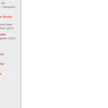
 die
t – Vorspann
ne Suche
land über
Film 10/25
kats
rspann 10/25
kus
rld
er