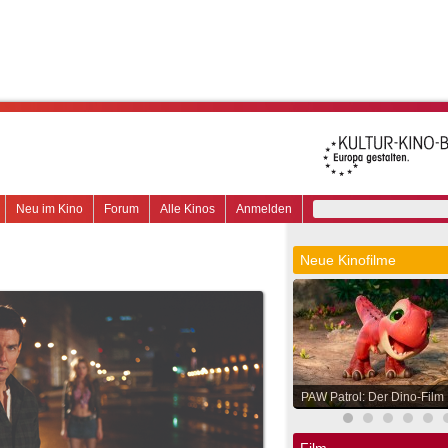
Neu im Kino
Forum
Alle Kinos
Anmelden
Neue Kinofilme
PAW Patrol: Der Dino-Film
Film.