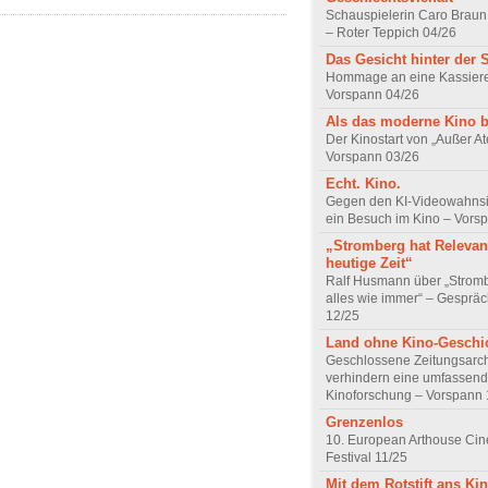
Schauspielerin Caro Braun
– Roter Teppich 04/26
Das Gesicht hinter der 
Hommage an eine Kassiere
Vorspann 04/26
Als das moderne Kino 
Der Kinostart von „Außer A
Vorspann 03/26
Echt. Kino.
Gegen den KI-Videowahnsin
ein Besuch im Kino – Vors
„Stromberg hat Relevanz
heutige Zeit“
Ralf Husmann über „Strom
alles wie immer“ – Gesprä
12/25
Land ohne Kino-Geschi
Geschlossene Zeitungsarc
verhindern eine umfassend
Kinoforschung – Vorspann 
Grenzenlos
10. European Arthouse Ci
Festival 11/25
Mit dem Rotstift ans Ki