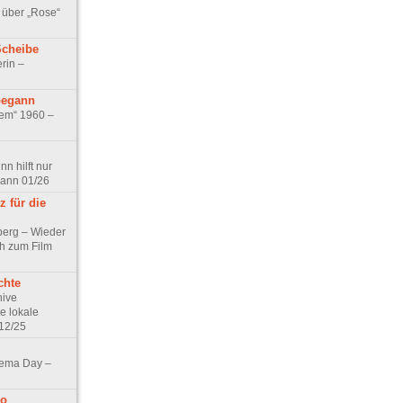
 über „Rose“
Scheibe
rin –
begann
tem“ 1960 –
n hilft nur
pann 01/26
 für die
berg – Wieder
ch zum Film
chte
hive
e lokale
12/25
nema Day –
no