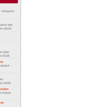
– Vorspann
ssance des
ann 06/26
er über
m 05/26
aum
espräch –
 im
er 04/26
eunden
im Kölner
 an