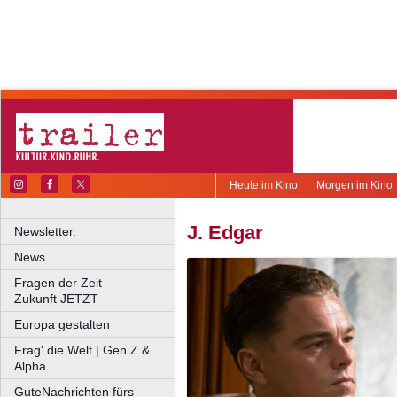
Heute im Kino
Morgen im Kino
J. Edgar
Newsletter.
News.
Fragen der Zeit
Zukunft JETZT
Europa gestalten
Frag' die Welt | Gen Z &
Alpha
GuteNachrichten fürs