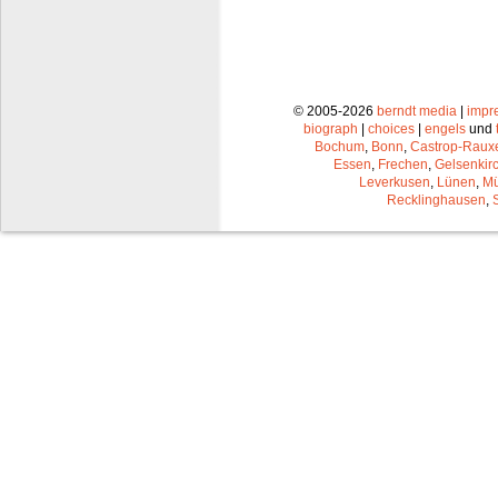
© 2005-2026
berndt media
|
impr
biograph
|
choices
|
engels
und
Bochum
,
Bonn
,
Castrop-Raux
Essen
,
Frechen
,
Gelsenkir
Leverkusen
,
Lünen
,
Mü
Recklinghausen
,