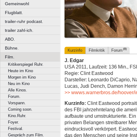
Gemeinwohl
Flugblatt.
trailer-ruhr podcast.
trailer zahl-ich.
ABO.
Bühne.
(0)
Kurzinfo
Filmkritik
Forum
Film.
J. Edgar
Kritikerspiegel Ruhr.
USA 2011, Laufzeit: 136 Min., F
Heute im Kino
Regie: Clint Eastwood
Morgen im Kino
Darsteller: Leonardo DiCaprio, 
Neu im Kino
Lucas, Judi Dench, Damon Herri
Alle Kinos.
>> wwws.warnerbros.de/hoover/i
Forum.
Kurzinfo:
Clint Eastwood portraiti
Vorspann.
des FBI jahrzehntelang die ameri
Coming soon.
aufbaute und umstrukturierte. Ein
Kino.Ruhr.
privaten Belangen streitbarer M
Foyer.
eindrucksvoll verkörpert. Eastwo
Festival.
das den Menschen und seine Insti
Gespräch zum Film.