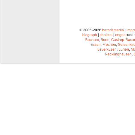
© 2005-2026
berndt media
|
impr
biograph
|
choices
|
engels
und
Bochum
,
Bonn
,
Castrop-Raux
Essen
,
Frechen
,
Gelsenkir
Leverkusen
,
Lünen
,
Mü
Recklinghausen
,