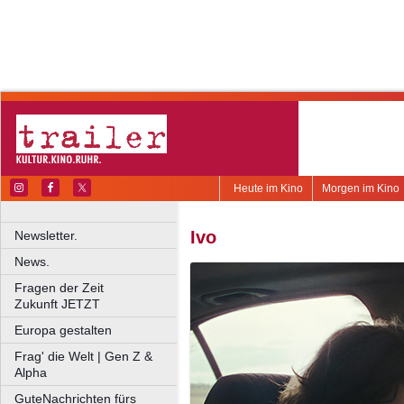
Heute im Kino
Morgen im Kino
Ivo
Newsletter.
News.
Fragen der Zeit
Zukunft JETZT
Europa gestalten
Frag' die Welt | Gen Z &
Alpha
GuteNachrichten fürs