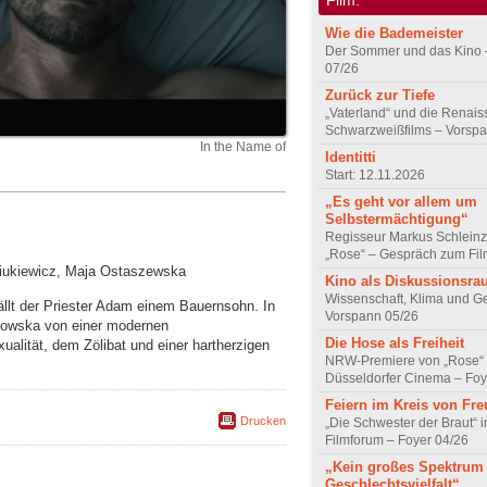
Wie die Bademeister
Der Sommer und das Kino 
07/26
Zurück zur Tiefe
„Vaterland“ und die Renai
Schwarzweißfilms – Vorsp
In the Name of
Identitti
Start: 12.11.2026
„Es geht vor allem um
Selbstermächtigung“
Regisseur Markus Schleinz
„Rose“ – Gespräch zum Fil
ciukiewicz, Maja Ostaszewska
Kino als Diskussionsr
Wissenschaft, Klima und G
ällt der Priester Adam einem Bauernsohn. In
Vorspann 05/26
mowska von einer modernen
Die Hose als Freiheit
alität, dem Zölibat und einer hartherzigen
NRW-Premiere von „Rose“
Düsseldorfer Cinema – Foy
Feiern im Kreis von Fr
Drucken
„Die Schwester der Braut“ 
Filmforum – Foyer 04/26
„Kein großes Spektrum
Geschlechtsvielfalt“