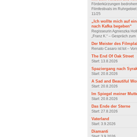
Förderkürzungen bedrohen
Filmfestivals im Ruhrgebie
11/25
„Ich wollte mich auf ei
nach Kafka begeben“
Regisseurin Agnieszka Hol
„Franz K.“ – Gespräch zum 
Der Meister des Filmpla
Renato Casaro ist tot – Vo
The End Of Oak Street
Start: 13.8.2026
Spaziergang nach Syra
Start: 20.8.2026
A Sad and Beautiful Wo
Start: 20.8.2026
Im Spiegel meiner Mutt
Start: 20.8.2026
Das Ende der Sterne
Start: 27.8.2026
Vaterland
Start: 3.9.2026
Diamanti
Start: 3.9.2026