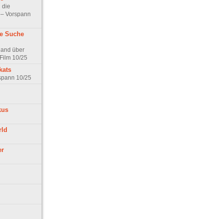
 die
t – Vorspann
ne Suche
land über
Film 10/25
kats
rspann 10/25
kus
rld
er