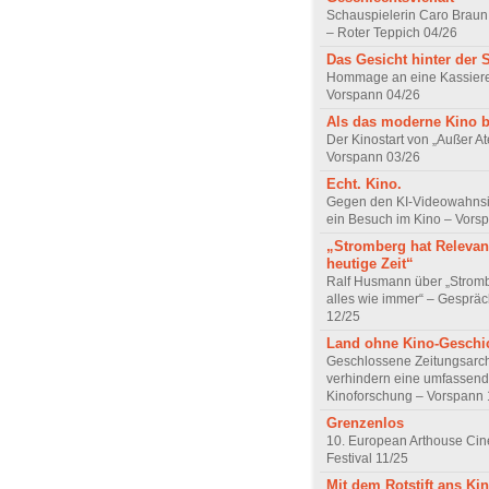
Schauspielerin Caro Braun
– Roter Teppich 04/26
Das Gesicht hinter der 
Hommage an eine Kassiere
Vorspann 04/26
Als das moderne Kino 
Der Kinostart von „Außer A
Vorspann 03/26
Echt. Kino.
Gegen den KI-Videowahnsin
ein Besuch im Kino – Vors
„Stromberg hat Relevanz
heutige Zeit“
Ralf Husmann über „Strom
alles wie immer“ – Gesprä
12/25
Land ohne Kino-Geschi
Geschlossene Zeitungsarc
verhindern eine umfassend
Kinoforschung – Vorspann 
Grenzenlos
10. European Arthouse Ci
Festival 11/25
Mit dem Rotstift ans Ki