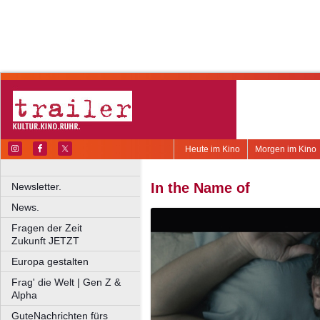
Heute im Kino
Morgen im Kino
In the Name of
Newsletter.
News.
Fragen der Zeit
Zukunft JETZT
Europa gestalten
Frag' die Welt | Gen Z &
Alpha
GuteNachrichten fürs