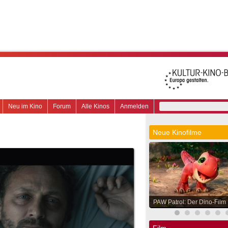
Neu im Kino
Forum
Alle Kinos
Anmelden
Neue Kinofilme
PAW Patrol: Der Dino-Film
Film.