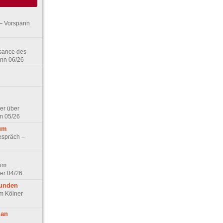
– Vorspann
ssance des
ann 06/26
er über
m 05/26
aum
espräch –
 im
er 04/26
eunden
im Kölner
 an