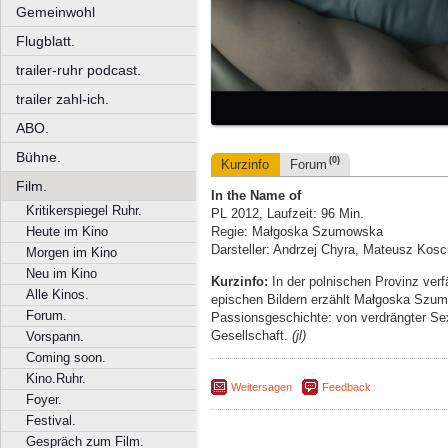
Gemeinwohl
Flugblatt.
trailer-ruhr podcast.
trailer zahl-ich.
ABO.
Bühne.
(0)
Kurzinfo
Forum
Film.
In the Name of
Kritikerspiegel Ruhr.
PL 2012, Laufzeit: 96 Min.
Heute im Kino
Regie: Małgoska Szumowska
Darsteller: Andrzej Chyra, Mateusz Kos
Morgen im Kino
Neu im Kino
Kurzinfo:
In der polnischen Provinz verf
Alle Kinos.
epischen Bildern erzählt Małgoska Szu
Forum.
Passionsgeschichte: von verdrängter Sexu
Gesellschaft.
(jl)
Vorspann.
Coming soon.
Kino.Ruhr.
Weitersagen
Feedback
Foyer.
Festival.
Gespräch zum Film.