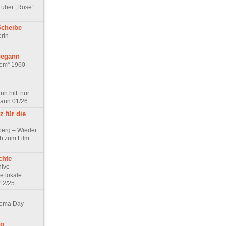
 über „Rose“
Scheibe
rin –
begann
tem“ 1960 –
n hilft nur
pann 01/26
 für die
berg – Wieder
ch zum Film
chte
hive
e lokale
12/25
nema Day –
no