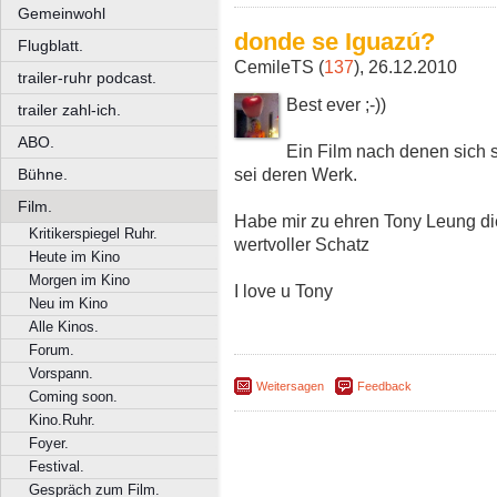
Gemeinwohl
donde se Iguazú?
Flugblatt.
CemileTS (
137
), 26.12.2010
trailer-ruhr podcast.
Best ever ;-))
trailer zahl-ich.
ABO.
Ein Film nach denen sich s
sei deren Werk.
Bühne.
Film.
Habe mir zu ehren Tony Leung di
Kritikerspiegel Ruhr.
wertvoller Schatz
Heute im Kino
Morgen im Kino
I love u Tony
Neu im Kino
Alle Kinos.
Forum.
Vorspann.
Weitersagen
Feedback
Coming soon.
Kino.Ruhr.
Foyer.
Festival.
Gespräch zum Film.