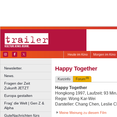
Heute im Kino
Morgen im Kino
Happy Together
Newsletter.
News.
(1)
Kurzinfo
Forum
Fragen der Zeit
Happy Together
Zukunft JETZT
Hongkong 1997, Laufzeit: 93 Min
Europa gestalten
Regie: Wong Kar-Wei
Frag' die Welt | Gen Z &
Darsteller: Chang Chen, Leslie 
Alpha
Meine Meinung zu diesem Film
GuteNachrichten fürs