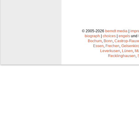
© 2005-2026
berndt media
|
impr
biograph
|
choices
|
engels
und
Bochum
,
Bonn
,
Castrop-Raux
Essen
,
Frechen
,
Gelsenkir
Leverkusen
,
Lünen
,
Mü
Recklinghausen
,