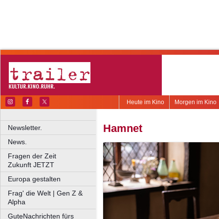
Heute im Kino
Morgen im Kino
Hamnet
Newsletter.
News.
Fragen der Zeit
Zukunft JETZT
Europa gestalten
Frag' die Welt | Gen Z &
Alpha
GuteNachrichten fürs