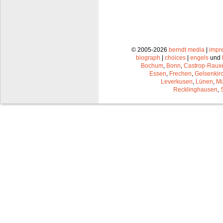
© 2005-2026
berndt media
|
impr
biograph
|
choices
|
engels
und
Bochum
,
Bonn
,
Castrop-Raux
Essen
,
Frechen
,
Gelsenkir
Leverkusen
,
Lünen
,
Mü
Recklinghausen
,