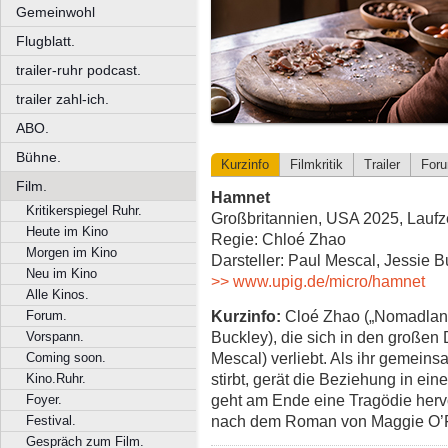
Gemeinwohl
Flugblatt.
trailer-ruhr podcast.
trailer zahl-ich.
ABO.
Bühne.
Kurzinfo
Filmkritik
Trailer
For
Film.
Hamnet
Kritikerspiegel Ruhr.
Großbritannien, USA 2025, Laufze
Heute im Kino
Regie: Chloé Zhao
Morgen im Kino
Darsteller: Paul Mescal, Jessie 
Neu im Kino
>> www.upig.de/micro/hamnet
Alle Kinos.
Kurzinfo:
Cloé Zhao („Nomadland
Forum.
Buckley), die sich in den großen
Vorspann.
Mescal) verliebt. Als ihr gemein
Coming soon.
stirbt, gerät die Beziehung in ei
Kino.Ruhr.
geht am Ende eine Tragödie her
Foyer.
nach dem Roman von Maggie O’F
Festival.
Gespräch zum Film.