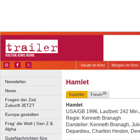
Heute im Kino
Morgen im Kino
Hamlet
Newsletter.
News.
(1)
Kurzinfo
Forum
Fragen der Zeit
Hamlet
Zukunft JETZT
USA/GB 1996, Laufzeit: 242 Min.
Europa gestalten
Regie: Kenneth Branagh
Frag' die Welt | Gen Z &
Darsteller: Kenneth Branagh, Julie
Alpha
Depardieu, Charlton Heston, Der
GuteNachrichten fürs