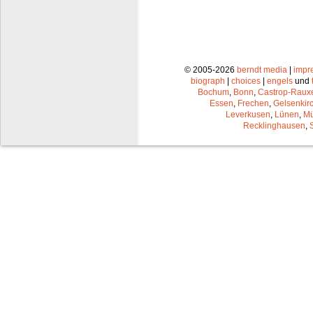
© 2005-2026
berndt media
|
impr
biograph
|
choices
|
engels
und
Bochum
,
Bonn
,
Castrop-Raux
Essen
,
Frechen
,
Gelsenkir
Leverkusen
,
Lünen
,
Mü
Recklinghausen
,