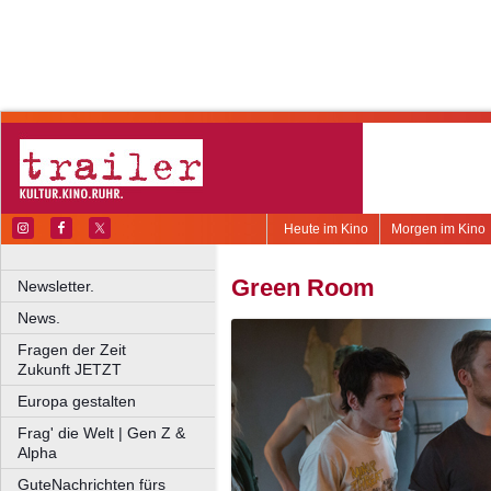
Heute im Kino
Morgen im Kino
Green Room
Newsletter.
News.
Fragen der Zeit
Zukunft JETZT
Europa gestalten
Frag' die Welt | Gen Z &
Alpha
GuteNachrichten fürs