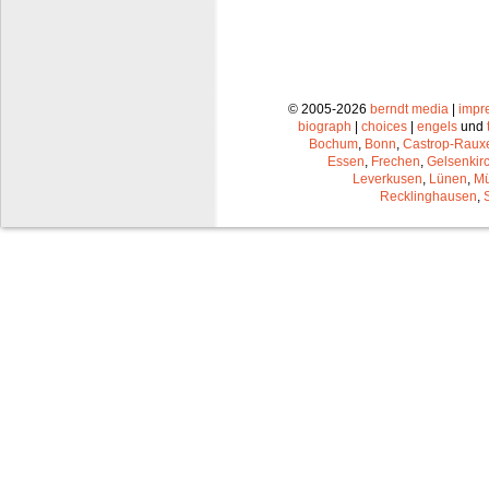
© 2005-2026
berndt media
|
impr
biograph
|
choices
|
engels
und
Bochum
,
Bonn
,
Castrop-Raux
Essen
,
Frechen
,
Gelsenkir
Leverkusen
,
Lünen
,
Mü
Recklinghausen
,