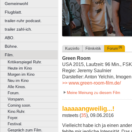
Gemeinwohl
Flugblatt.
trailer-ruhr podcast.
trailer zahl-ich.
ABO.
Bühne.
(1)
Kurzinfo
Filmkritik
Forum
Film.
Green Room
Kritikerspiegel Ruhr.
USA 2015, Laufzeit: 96 Min., FSK
Heute im Kino
Regie: Jeremy Saulnier
Morgen im Kino
Darsteller: Anton Yelchin, Imogen
Neu im Kino
>> www.green-room-film.de/
Alle Kinos.
Meine Meinung zu diesem Film
Forum.
Vorspann.
Coming soon.
laaaaangweilig...!
Kino.Ruhr.
msteets (
35
), 09.06.2016
Foyer.
Festival.
Vielleicht habe ich ja einen and
Gespräch zum Film.
fehlte mir jegliche Intensität. Da