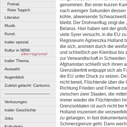
Portrait.
genommen. Bei einer kurzen Kam
Roter Teppich.
nach wenigen Sekunden dessen Fa
kühle, abweisende Schwarzweiß e
Literatur.
bleibt. Der Drohnenflug zeigt di
Musik.
Belarus. Hier haben seit der groß
Kunst.
viele Syrer versucht, in die EU z
Regisseurin Agnieszka Holland be
trailer spezial.
die sich, animiert durch die wei
Kultur in NRW.
und schließlich per Kleinbus bis 
zur Verwandtschaft in Schweden 
trailer Thema.
Afghanistan schließt sich ihnen a
Auswahl.
Grenzübertritt entpuppt sich als 
die EU unter Druck zu setzen. De
Augenblick
nicht bereit, Flüchtende über die
Zuletzt gelacht: Cartoons.
Richtung Frieden und Freiheit z
––––––––––––––––––––
zwischen zwei Staaten, die mitt
immer wieder die Flüchtenden hi
Verlosungen.
Grenzsoldaten ist auch nicht bei
trailer Geschichte
Holland inszeniert die verzweifel
zu gelangen, in fast dokumentarisc
Jobs.
Schmerzgrenze geht. Dann wechsel
Kulturlinks.