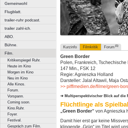
Gemeinwohl
Flugblatt.
trailer-ruhr podcast.
trailer zahl-ich.
ABO.
Bühne.
(1)
Kurzinfo
Filmkritik
Forum
Film.
Green Border
Kritikerspiegel Ruhr.
Polen, Frankreich, Tschechische 
Heute im Kino
147 Min., FSK 12
Morgen im Kino
Regie: Agnieszka Holland
Neu im Kino
Darsteller: Jalal Altawil, Maja 
Alle Kinos.
>> pifflmedien.de/filme/green-bor
Forum.
Multiperspektivischer Blick auf die
Vorspann.
Coming soon.
Flüchtlinge als Spielbal
Kino.Ruhr.
„Green Border“
von Agnieszka 
Foyer.
Festival.
Damit hier erst gar keine Missve
Gespräch zum Film.
klingende „Grün“ im Titel wird un