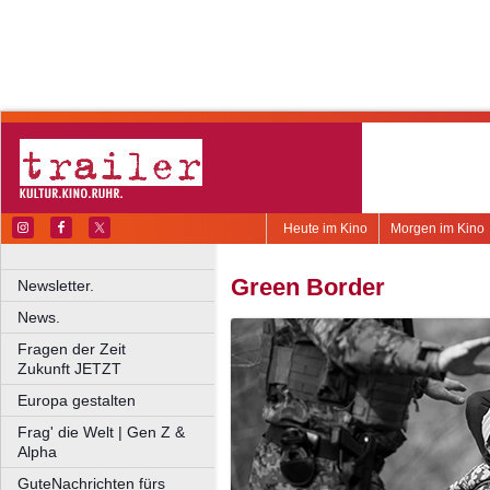
Heute im Kino
Morgen im Kino
Green Border
Newsletter.
News.
Fragen der Zeit
Zukunft JETZT
Europa gestalten
Frag' die Welt | Gen Z &
Alpha
GuteNachrichten fürs