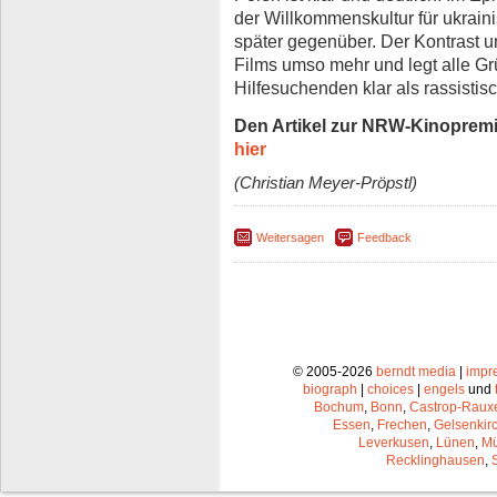
der Willkommenskultur für ukrain
später gegenüber. Der Kontrast unt
Films umso mehr und legt alle Gr
Hilfesuchenden klar als rassistisc
Den Artikel zur NRW-Kinopremi
hier
(Christian Meyer-Pröpstl)
Weitersagen
Feedback
© 2005-2026
berndt media
|
impr
biograph
|
choices
|
engels
und
Bochum
,
Bonn
,
Castrop-Raux
Essen
,
Frechen
,
Gelsenkir
Leverkusen
,
Lünen
,
Mü
Recklinghausen
,