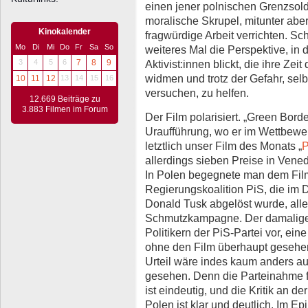
einen jener polnischen Grenzsolda
moralische Skrupel, mitunter aber
Kinokalender
fragwürdige Arbeit verrichten. Sch
Mo
Di
Mi
Do
Fr
Sa
So
weiteres Mal die Perspektive, in
3
4
5
6
7
8
9
Aktivist:innen blickt, die ihre Ze
widmen und trotz der Gefahr, selb
10
11
12
13
14
15
16
versuchen, zu helfen.
12.669 Beiträge zu
3.883 Filmen im Forum
Der Film polarisiert. „Green Borde
Uraufführung, wo er im Wettbewerb
letztlich unser Film des Monats „
P
allerdings sieben Preise in Vened
In Polen begegnete man dem Film
Regierungskoalition PiS, die i
Donald Tusk abgelöst wurde, aller
Schmutzkampagne. Der damalige 
Politikern der PiS-Partei vor, ei
ohne den Film überhaupt gesehen
Urteil wäre indes kaum anders au
gesehen. Denn die Parteinahme fü
ist eindeutig, und die Kritik an de
Polen ist klar und deutlich. Im Ep