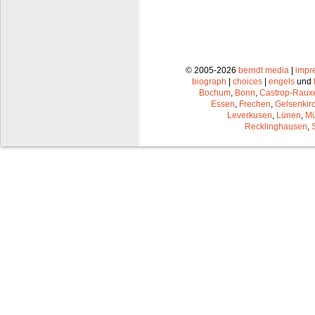
© 2005-2026
berndt media
|
impr
biograph
|
choices
|
engels
und
Bochum
,
Bonn
,
Castrop-Raux
Essen
,
Frechen
,
Gelsenkir
Leverkusen
,
Lünen
,
Mü
Recklinghausen
,