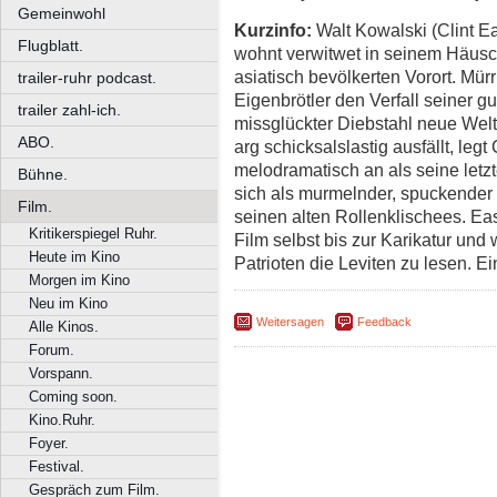
Gemeinwohl
Kurzinfo:
Walt Kowalski (Clint E
Flugblatt.
wohnt verwitwet in seinem Häusc
asiatisch bevölkerten Vorort. Mü
trailer-ruhr podcast.
Eigenbrötler den Verfall seiner gu
trailer zahl-ich.
missglückter Diebstahl neue Wel
ABO.
arg schicksalslastig ausfällt, le
melodramatisch an als seine letz
Bühne.
sich als murmelnder, spuckender
Film.
seinen alten Rollenklischees. Eas
Kritikerspiegel Ruhr.
Film selbst bis zur Karikatur und 
Heute im Kino
Patrioten die Leviten zu lesen. E
Morgen im Kino
Neu im Kino
Weitersagen
Feedback
Alle Kinos.
Forum.
Vorspann.
Coming soon.
Kino.Ruhr.
Foyer.
Festival.
Gespräch zum Film.