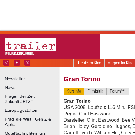
Heute im Kino
Morgen im Kino
Gran Torino
Newsletter.
News.
(14)
Kurzinfo
Filmkritik
Forum
Fragen der Zeit
Gran Torino
Zukunft JETZT
USA 2008, Laufzeit: 116 Min., F
Europa gestalten
Regie: Clint Eastwood
Frag' die Welt | Gen Z &
Darsteller: Clint Eastwood, Bee 
Alpha
Brian Haley, Geraldine Hughes, 
Carroll Lynch, William Hill, Cor
GuteNachrichten fürs