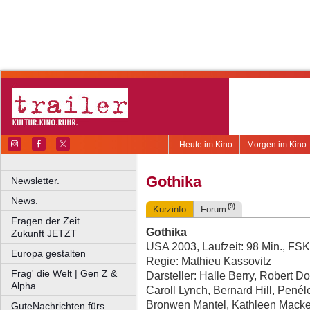
Heute im Kino
Morgen im Kino
Gothika
Newsletter.
News.
(9)
Kurzinfo
Forum
Fragen der Zeit
Gothika
Zukunft JETZT
USA 2003, Laufzeit: 98 Min., FSK
Europa gestalten
Regie: Mathieu Kassovitz
Frag' die Welt | Gen Z &
Darsteller: Halle Berry, Robert D
Alpha
Caroll Lynch, Bernard Hill, Pené
Bronwen Mantel, Kathleen Mack
GuteNachrichten fürs