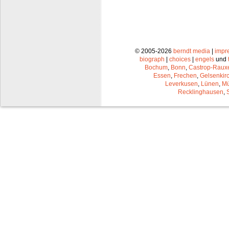
© 2005-2026
berndt media
|
impr
biograph
|
choices
|
engels
und
Bochum
,
Bonn
,
Castrop-Raux
Essen
,
Frechen
,
Gelsenkir
Leverkusen
,
Lünen
,
Mü
Recklinghausen
,