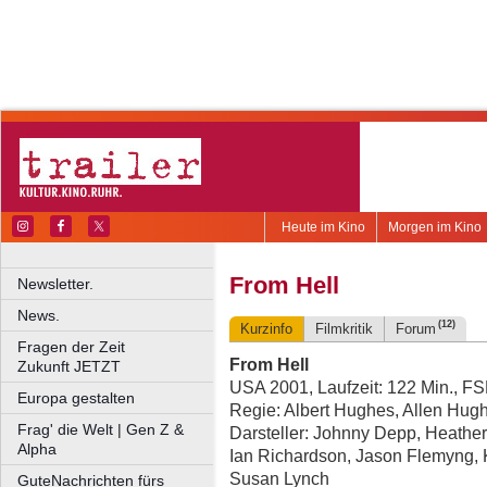
Heute im Kino
Morgen im Kino
From Hell
Newsletter.
News.
(12)
Kurzinfo
Filmkritik
Forum
Fragen der Zeit
From Hell
Zukunft JETZT
USA 2001, Laufzeit: 122 Min., F
Europa gestalten
Regie: Albert Hughes, Allen Hug
Frag' die Welt | Gen Z &
Darsteller: Johnny Depp, Heathe
Alpha
Ian Richardson, Jason Flemyng, K
Susan Lynch
GuteNachrichten fürs