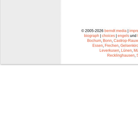
© 2005-2026
berndt media
|
impr
biograph
|
choices
|
engels
und
Bochum
,
Bonn
,
Castrop-Raux
Essen
,
Frechen
,
Gelsenkir
Leverkusen
,
Lünen
,
Mü
Recklinghausen
,