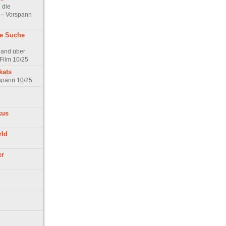
 die
t – Vorspann
ne Suche
land über
Film 10/25
kats
rspann 10/25
kus
rld
er