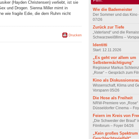
siker (Hayden Christensen) verliebt, ist sie
ex und Drogen. Sienna Miller mimt in
Wie die Bademeister
e wie fragile Edie, die dem Ruhm nicht
Der Sommer und das Kino 
07/26
Zurück zur Tiefe
„Vaterland“ und die Renai
Drucken
Schwarzweißfilms – Vorsp
Identitti
Start: 12.11.2026
„Es geht vor allem um
Selbstermächtigung“
Regisseur Markus Schleinz
„Rose“ – Gespräch zum Fil
Kino als Diskussionsr
Wissenschaft, Klima und G
Vorspann 05/26
Die Hose als Freiheit
NRW-Premiere von „Rose“
Düsseldorfer Cinema – Foy
Feiern im Kreis von Fr
„Die Schwester der Braut“ 
Filmforum – Foyer 04/26
„Kein großes Spektrum
Geschlechtsvielfalt“