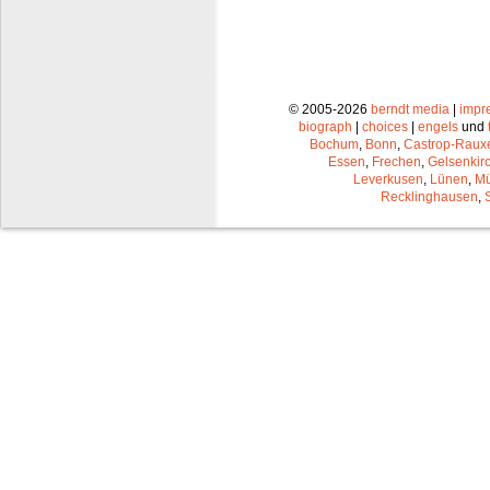
© 2005-2026
berndt media
|
impr
biograph
|
choices
|
engels
und
Bochum
,
Bonn
,
Castrop-Raux
Essen
,
Frechen
,
Gelsenkir
Leverkusen
,
Lünen
,
Mü
Recklinghausen
,