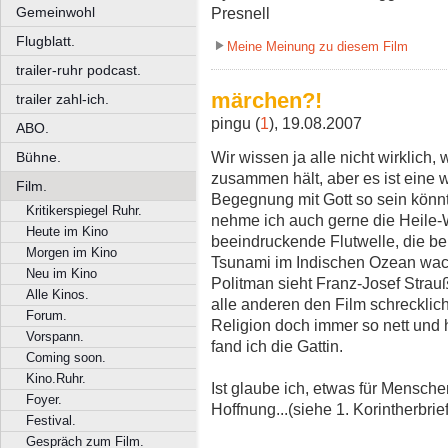
Gemeinwohl
Presnell
Flugblatt.
Meine Meinung zu diesem Film
trailer-ruhr podcast.
märchen?!
trailer zahl-ich.
pingu (
1
), 19.08.2007
ABO.
Wir wissen ja alle nicht wirklich
Bühne.
zusammen hält, aber es ist eine
Film.
Begegnung mit Gott so sein könn
Kritikerspiegel Ruhr.
nehme ich auch gerne die Heile-W
Heute im Kino
beeindruckende Flutwelle, die 
Morgen im Kino
Tsunami im Indischen Ozean wachru
Neu im Kino
Politman sieht Franz-Josef Strau
Alle Kinos.
alle anderen den Film schrecklich
Forum.
Religion doch immer so nett und 
Vorspann.
fand ich die Gattin.
Coming soon.
Kino.Ruhr.
Ist glaube ich, etwas für Mensc
Foyer.
Hoffnung...(siehe 1. Korintherbrief
Festival.
Gespräch zum Film.