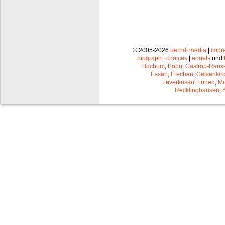
© 2005-2026
berndt media
|
impr
biograph
|
choices
|
engels
und
Bochum
,
Bonn
,
Castrop-Raux
Essen
,
Frechen
,
Gelsenkir
Leverkusen
,
Lünen
,
Mü
Recklinghausen
,