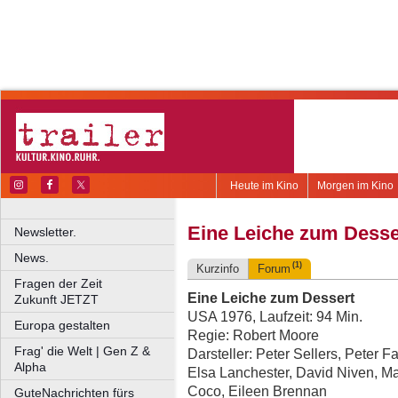
Heute im Kino
Morgen im Kino
Eine Leiche zum Desse
Newsletter.
News.
(1)
Kurzinfo
Forum
Fragen der Zeit
Eine Leiche zum Dessert
Zukunft JETZT
USA 1976, Laufzeit: 94 Min.
Europa gestalten
Regie: Robert Moore
Frag' die Welt | Gen Z &
Darsteller: Peter Sellers, Peter 
Alpha
Elsa Lanchester, David Niven, M
Coco, Eileen Brennan
GuteNachrichten fürs