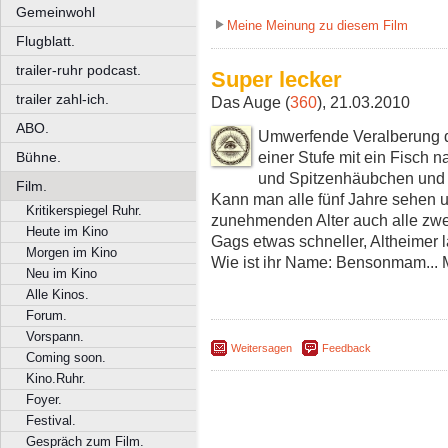
Gemeinwohl
Meine Meinung zu diesem Film
Flugblatt.
trailer-ruhr podcast.
Super lecker
trailer zahl-ich.
Das Auge (
360
), 21.03.2010
ABO.
Umwerfende Veralberung der
einer Stufe mit ein Fisch
Bühne.
und Spitzenhäubchen und 
Film.
Kann man alle fünf Jahre sehen u
Kritikerspiegel Ruhr.
zunehmenden Alter auch alle zwei
Heute im Kino
Gags etwas schneller, Altheimer l
Morgen im Kino
Wie ist ihr Name: Bensonmam... M
Neu im Kino
Alle Kinos.
Forum.
Vorspann.
Weitersagen
Feedback
Coming soon.
Kino.Ruhr.
Foyer.
Festival.
Gespräch zum Film.