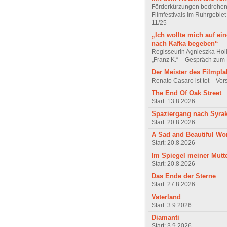
Förderkürzungen bedrohen
Filmfestivals im Ruhrgebie
11/25
„Ich wollte mich auf ei
nach Kafka begeben“
Regisseurin Agnieszka Hol
„Franz K.“ – Gespräch zum 
Der Meister des Filmpla
Renato Casaro ist tot – Vo
The End Of Oak Street
Start: 13.8.2026
Spaziergang nach Syra
Start: 20.8.2026
A Sad and Beautiful Wo
Start: 20.8.2026
Im Spiegel meiner Mutt
Start: 20.8.2026
Das Ende der Sterne
Start: 27.8.2026
Vaterland
Start: 3.9.2026
Diamanti
Start: 3.9.2026