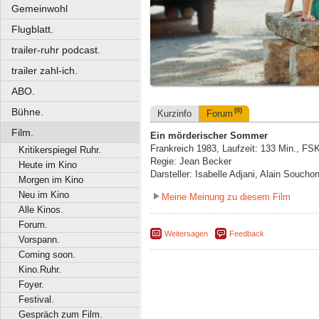
Gemeinwohl
Flugblatt.
trailer-ruhr podcast.
trailer zahl-ich.
ABO.
Bühne.
(0)
Kurzinfo
Forum
Film.
Ein mörderischer Sommer
Frankreich 1983, Laufzeit: 133 Min., FS
Kritikerspiegel Ruhr.
Regie: Jean Becker
Heute im Kino
Darsteller: Isabelle Adjani, Alain Souch
Morgen im Kino
Neu im Kino
Meine Meinung zu diesem Film
Alle Kinos.
Forum.
Weitersagen
Feedback
Vorspann.
Coming soon.
Kino.Ruhr.
Foyer.
Festival.
Gespräch zum Film.