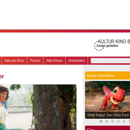
Neu im Kino
Forum
Alle Kinos
Anmelden
er
Neue Kinofilme
PAW Patrol: Der Dino-Film
Film.