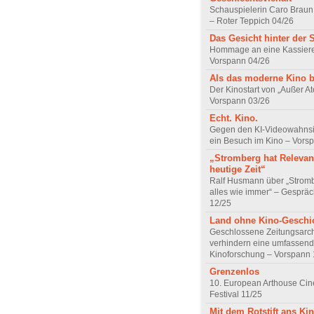
Schauspielerin Caro Braun
– Roter Teppich 04/26
Das Gesicht hinter der 
Hommage an eine Kassiere
Vorspann 04/26
Als das moderne Kino 
Der Kinostart von „Außer A
Vorspann 03/26
Echt. Kino.
Gegen den KI-Videowahnsin
ein Besuch im Kino – Vors
„Stromberg hat Relevanz
heutige Zeit“
Ralf Husmann über „Strom
alles wie immer“ – Gesprä
12/25
Land ohne Kino-Geschi
Geschlossene Zeitungsarc
verhindern eine umfassend
Kinoforschung – Vorspann 
Grenzenlos
10. European Arthouse Ci
Festival 11/25
Mit dem Rotstift ans Ki