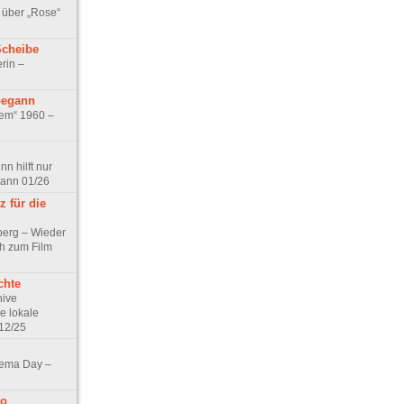
 über „Rose“
Scheibe
rin –
begann
tem“ 1960 –
n hilft nur
pann 01/26
 für die
berg – Wieder
ch zum Film
chte
hive
e lokale
12/25
nema Day –
no