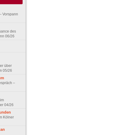
– Vorspann
ssance des
ann 06/26
er über
m 05/26
aum
espräch –
 im
er 04/26
eunden
im Kölner
 an