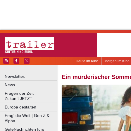
Heute im Kino
Morgen im Kino
Ein mörderischer Somm
Newsletter.
News.
Fragen der Zeit
Zukunft JETZT
Europa gestalten
Frag' die Welt | Gen Z &
Alpha
GuteNachrichten fürs