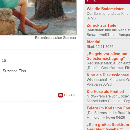
Wie die Bademeister
Der Sommer und das Kino 
07/26
Zurück zur Tiefe
„Vaterland“ und die Renai
Schwarzweißfilms – Vorsp
Ein mörderischer Sommer
Identitti
Start: 12.11.2026
„Es geht vor allem um
Selbstermächtigung“
K 16
Regisseur Markus Schleinz
„Rose“ – Gespräch zum Fil
on, Suzanne Flon
Kino als Diskussionsr
Wissenschaft, Klima und G
Vorspann 05/26
Die Hose als Freiheit
Drucken
NRW-Premiere von „Rose“
Düsseldorfer Cinema – Foy
Feiern im Kreis von Fr
„Die Schwester der Braut“ 
Filmforum – Foyer 04/26
„Kein großes Spektrum
Geschlechtsvielfalt“