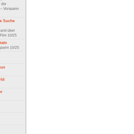
 die
t – Vorspann
ne Suche
land über
Film 10/25
kats
rspann 10/25
kus
rld
er