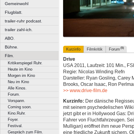
Gemeinwohl
Flugblatt.
trailer-ruhr podcast.
trailer zahl-ich.
ABO.
Bühne.
(5)
Kurzinfo
Filmkritik
Forum
Film.
Drive
Kritikerspiegel Ruhr.
USA 2011, Laufzeit: 101 Min., F
Heute im Kino
Regie: Nicolas Winding Refn
Morgen im Kino
Darsteller: Ryan Gosling, Carey M
Neu im Kino
Brooks, Oscar Isaac, Ron Perlman
Alle Kinos.
>> www.drive-film.de
Forum.
Kurzinfo:
Der dänische Regisseur
Vorspann.
mit seinem psychedelischen Wikin
Coming soon.
jetzt gibt er in Hollywood Gas: D
Kino.Ruhr.
Fahrer von Fluchtfahrzeugen. Sei
Foyer.
Mulligan) eröffnet ihm neue Persp
Festival.
eine friedliche Zukunft sichern.
Gespräch zum Film.