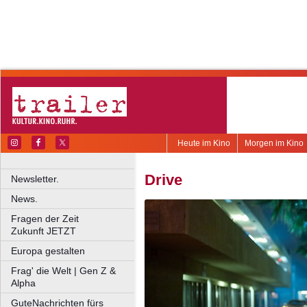
Heute im Kino
Morgen im Kino
Drive
Newsletter.
News.
Fragen der Zeit
Zukunft JETZT
Europa gestalten
Frag' die Welt | Gen Z &
Alpha
GuteNachrichten fürs