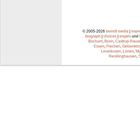
© 2005-2026
berndt media
|
impr
biograph
|
choices
|
engels
und
Bochum
,
Bonn
,
Castrop-Raux
Essen
,
Frechen
,
Gelsenkir
Leverkusen
,
Lünen
,
Mü
Recklinghausen
,