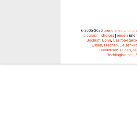
© 2005-2026
berndt media
|
impr
biograph
|
choices
|
engels
und
Bochum
,
Bonn
,
Castrop-Raux
Essen
,
Frechen
,
Gelsenkir
Leverkusen
,
Lünen
,
Mü
Recklinghausen
,