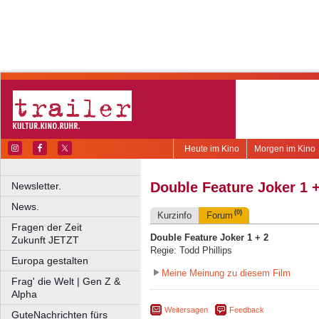
Heute im Kino
Morgen im Kino
Double Feature Joker 1 +
Newsletter.
News.
(0)
Kurzinfo
Forum
Fragen der Zeit
Double Feature Joker 1 + 2
Zukunft JETZT
Regie: Todd Phillips
Europa gestalten
Meine Meinung zu diesem Film
Frag' die Welt | Gen Z &
Alpha
Weitersagen
Feedback
GuteNachrichten fürs