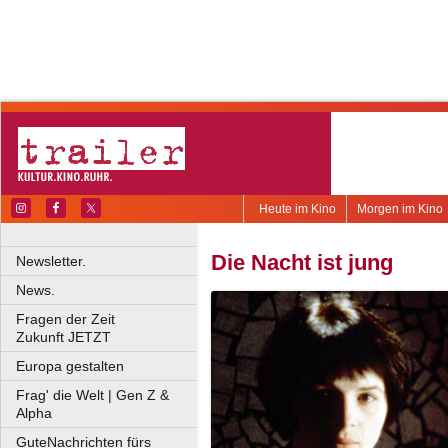
Heute im Kino
Morgen im Kino
Die Nacht ist jung
Newsletter.
News.
Fragen der Zeit
Zukunft JETZT
Europa gestalten
Frag' die Welt | Gen Z &
Alpha
GuteNachrichten fürs