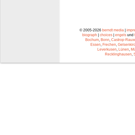
© 2005-2026
berndt media
|
impr
biograph
|
choices
|
engels
und
Bochum
,
Bonn
,
Castrop-Raux
Essen
,
Frechen
,
Gelsenkir
Leverkusen
,
Lünen
,
Mü
Recklinghausen
,