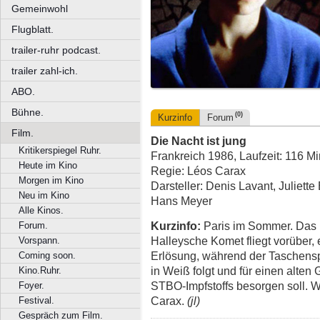
Gemeinwohl
Flugblatt.
trailer-ruhr podcast.
trailer zahl-ich.
ABO.
Bühne.
(0)
Kurzinfo
Forum
Film.
Die Nacht ist jung
Kritikerspiegel Ruhr.
Frankreich 1986, Laufzeit: 116 M
Heute im Kino
Regie: Léos Carax
Morgen im Kino
Darsteller: Denis Lavant, Juliette
Neu im Kino
Hans Meyer
Alle Kinos.
Kurzinfo:
Paris im Sommer. Das 
Forum.
Halleysche Komet fliegt vorüber, e
Vorspann.
Erlösung, während der Taschens
Coming soon.
in Weiß folgt und für einen alte
Kino.Ruhr.
STBO-Impfstoffs besorgen soll. 
Foyer.
Carax.
(jl)
Festival.
Gespräch zum Film.