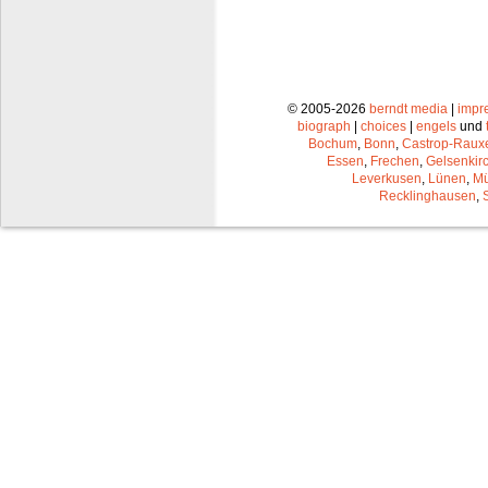
© 2005-2026
berndt media
|
impr
biograph
|
choices
|
engels
und
Bochum
,
Bonn
,
Castrop-Raux
Essen
,
Frechen
,
Gelsenkir
Leverkusen
,
Lünen
,
Mü
Recklinghausen
,