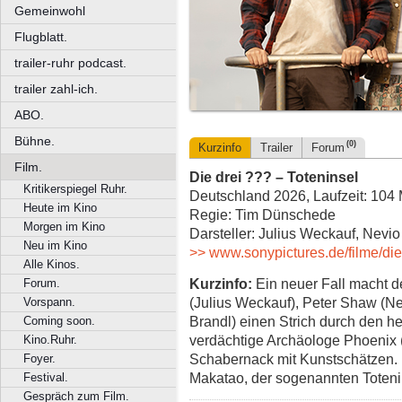
Gemeinwohl
Flugblatt.
trailer-ruhr podcast.
trailer zahl-ich.
ABO.
Bühne.
(0)
Kurzinfo
Trailer
Forum
Film.
Die drei ??? – Toteninsel
Kritikerspiegel Ruhr.
Deutschland 2026, Laufzeit: 104 
Heute im Kino
Regie: Tim Dünschede
Morgen im Kino
Darsteller: Julius Weckauf, Nevi
Neu im Kino
>> www.sonypictures.de/filme/die
Alle Kinos.
Kurzinfo:
Ein neuer Fall macht d
Forum.
(Julius Weckauf), Peter Shaw (N
Vorspann.
Brandl) einen Strich durch den h
Coming soon.
verdächtige Archäologe Phoenix 
Kino.Ruhr.
Schabernack mit Kunstschätzen. D
Foyer.
Makatao, der sogenannten Toten
Festival.
Gespräch zum Film.