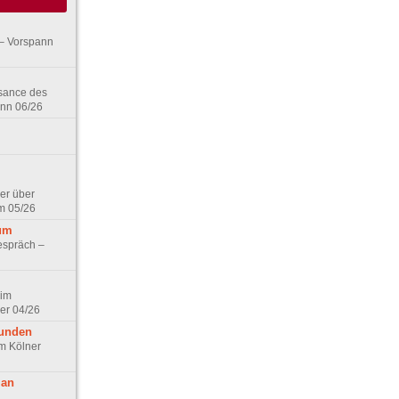
– Vorspann
ssance des
ann 06/26
er über
m 05/26
aum
espräch –
 im
er 04/26
eunden
im Kölner
 an