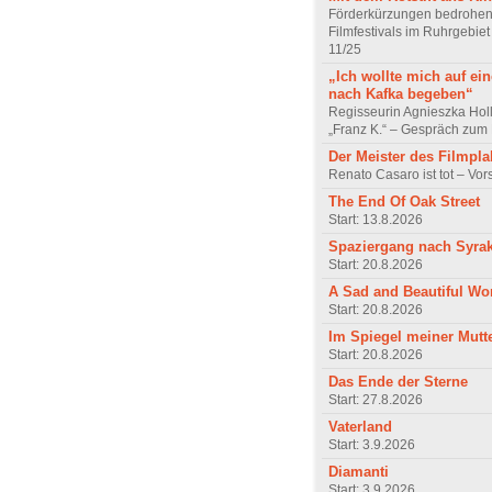
Förderkürzungen bedrohen
Filmfestivals im Ruhrgebie
11/25
„Ich wollte mich auf ei
nach Kafka begeben“
Regisseurin Agnieszka Hol
„Franz K.“ – Gespräch zum 
Der Meister des Filmpla
Renato Casaro ist tot – Vo
The End Of Oak Street
Start: 13.8.2026
Spaziergang nach Syra
Start: 20.8.2026
A Sad and Beautiful Wo
Start: 20.8.2026
Im Spiegel meiner Mutt
Start: 20.8.2026
Das Ende der Sterne
Start: 27.8.2026
Vaterland
Start: 3.9.2026
Diamanti
Start: 3.9.2026