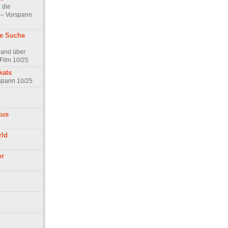
 die
t – Vorspann
ne Suche
land über
Film 10/25
kats
rspann 10/25
kus
rld
er