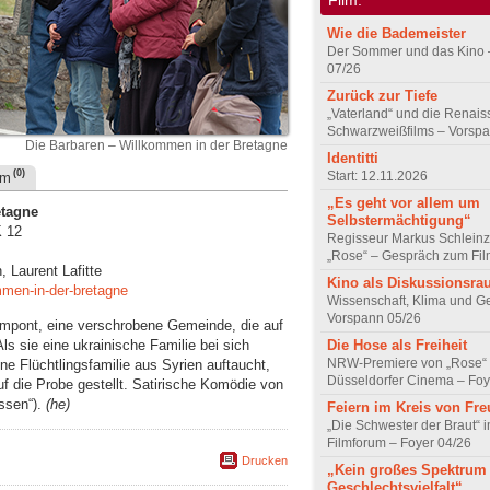
Wie die Bademeister
Der Sommer und das Kino 
07/26
Zurück zur Tiefe
„Vaterland“ und die Renai
Schwarzweißfilms – Vorsp
Die Barbaren – Willkommen in der Bretagne
Identitti
(0)
Start: 12.11.2026
um
„Es geht vor allem um
etagne
Selbstermächtigung“
K 12
Regisseur Markus Schleinz
„Rose“ – Gespräch zum Fil
, Laurent Lafitte
Kino als Diskussionsr
mmen-in-der-bretagne
Wissenschaft, Klima und G
Vorspann 05/26
impont, eine verschrobene Gemeinde, die auf
s sie eine ukrainische Familie bei sich
Die Hose als Freiheit
NRW-Premiere von „Rose“
e Flüchtlingsfamilie aus Syrien auftaucht,
Düsseldorfer Cinema – Foy
uf die Probe gestellt. Satirische Komödie von
issen“).
(he)
Feiern im Kreis von Fr
„Die Schwester der Braut“ 
Filmforum – Foyer 04/26
Drucken
„Kein großes Spektrum
Geschlechtsvielfalt“