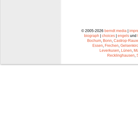
© 2005-2026
berndt media
|
impr
biograph
|
choices
|
engels
und
Bochum
,
Bonn
,
Castrop-Raux
Essen
,
Frechen
,
Gelsenkir
Leverkusen
,
Lünen
,
Mü
Recklinghausen
,