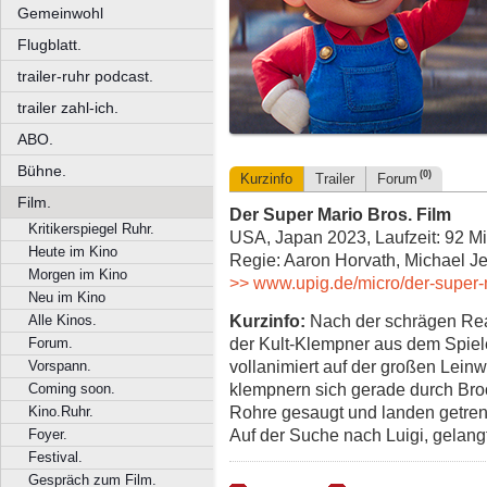
Gemeinwohl
Flugblatt.
trailer-ruhr podcast.
trailer zahl-ich.
ABO.
Bühne.
(0)
Kurzinfo
Trailer
Forum
Film.
Der Super Mario Bros. Film
Kritikerspiegel Ruhr.
USA, Japan 2023, Laufzeit: 92 Mi
Heute im Kino
Regie: Aaron Horvath, Michael Je
Morgen im Kino
>> www.upig.de/micro/der-super-m
Neu im Kino
Kurzinfo:
Nach der schrägen Real
Alle Kinos.
der Kult-Klempner aus dem Spie
Forum.
vollanimiert auf der großen Lein
Vorspann.
klempnern sich gerade durch Broo
Coming soon.
Rohre gesaugt und landen getren
Kino.Ruhr.
Auf der Suche nach Luigi, gelang
Foyer.
Festival.
Gespräch zum Film.