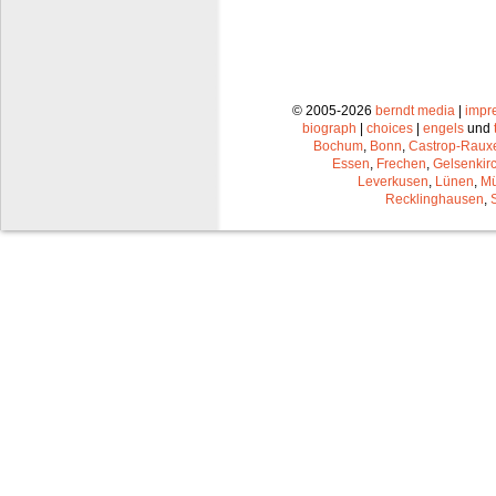
© 2005-2026
berndt media
|
impr
biograph
|
choices
|
engels
und
Bochum
,
Bonn
,
Castrop-Raux
Essen
,
Frechen
,
Gelsenkir
Leverkusen
,
Lünen
,
Mü
Recklinghausen
,