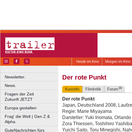
Heute im Kino
Morgen im Kino
Der rote Punkt
Newsletter.
News.
(1)
Kurzinfo
Filmkritik
Forum
Fragen der Zeit
Der rote Punkt
Zukunft JETZT
Japan, Deutschland 2008, Laufzei
Europa gestalten
Regie: Marie Miyayama
Frag' die Welt | Gen Z &
Darsteller: Yuki Inomata, Orland
Alpha
Zora Thiessen, Toshihiro Yashib
Yuichi Saito, Toru Minegishi, Nah
GuteNachrichten fürs