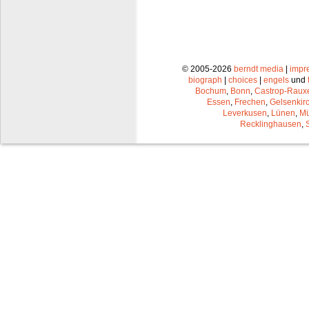
© 2005-2026
berndt media
|
impr
biograph
|
choices
|
engels
und
Bochum
,
Bonn
,
Castrop-Raux
Essen
,
Frechen
,
Gelsenkir
Leverkusen
,
Lünen
,
Mü
Recklinghausen
,