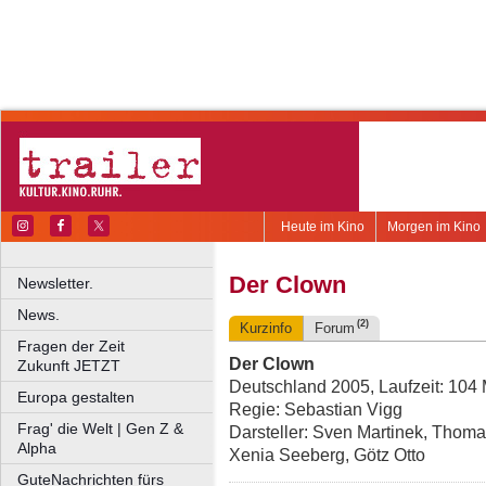
Heute im Kino
Morgen im Kino
Der Clown
Newsletter.
News.
(2)
Kurzinfo
Forum
Fragen der Zeit
Der Clown
Zukunft JETZT
Deutschland 2005, Laufzeit: 104 
Europa gestalten
Regie: Sebastian Vigg
Frag' die Welt | Gen Z &
Darsteller: Sven Martinek, Thom
Alpha
Xenia Seeberg, Götz Otto
GuteNachrichten fürs