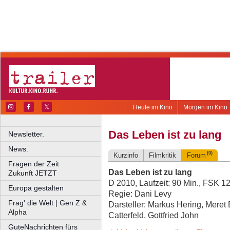
Heute im Kino
Morgen im Kino
Das Leben ist zu lang
Newsletter.
News.
(0)
Kurzinfo
Filmkritik
Forum
Fragen der Zeit
Das Leben ist zu lang
Zukunft JETZT
D 2010, Laufzeit: 90 Min., FSK 1
Europa gestalten
Regie: Dani Levy
Frag' die Welt | Gen Z &
Darsteller: Markus Hering, Meret
Alpha
Catterfeld, Gottfried John
GuteNachrichten fürs