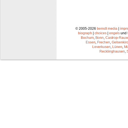
© 2005-2026
berndt media
|
impr
biograph
|
choices
|
engels
und
Bochum
,
Bonn
,
Castrop-Raux
Essen
,
Frechen
,
Gelsenkir
Leverkusen
,
Lünen
,
Mü
Recklinghausen
,