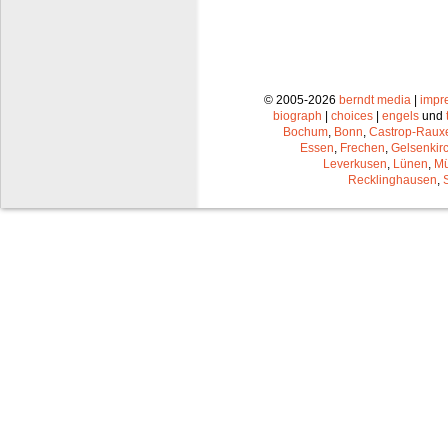
© 2005-2026
berndt media
|
impr
biograph
|
choices
|
engels
und
Bochum
,
Bonn
,
Castrop-Raux
Essen
,
Frechen
,
Gelsenkir
Leverkusen
,
Lünen
,
Mü
Recklinghausen
,