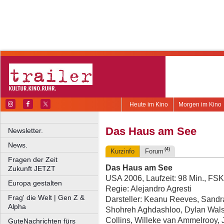
Heute im Kino
Morgen im Kino
Das Haus am See
Newsletter.
News.
(4)
Kurzinfo
Forum
Fragen der Zeit
Das Haus am See
Zukunft JETZT
USA 2006, Laufzeit: 98 Min., FSK
Europa gestalten
Regie: Alejandro Agresti
Frag' die Welt | Gen Z &
Darsteller: Keanu Reeves, Sandr
Alpha
Shohreh Aghdashloo, Dylan Wal
Collins, Willeke van Ammelrooy, 
GuteNachrichten fürs