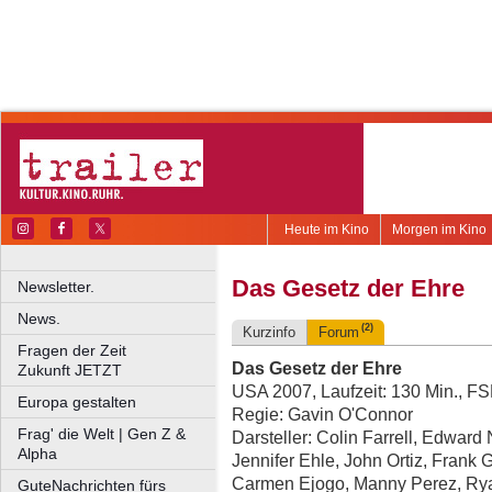
Heute im Kino
Morgen im Kino
Das Gesetz der Ehre
Newsletter.
News.
(2)
Kurzinfo
Forum
Fragen der Zeit
Das Gesetz der Ehre
Zukunft JETZT
USA 2007, Laufzeit: 130 Min., F
Europa gestalten
Regie: Gavin O'Connor
Frag' die Welt | Gen Z &
Darsteller: Colin Farrell, Edwar
Alpha
Jennifer Ehle, John Ortiz, Frank 
Carmen Ejogo, Manny Perez, Ry
GuteNachrichten fürs