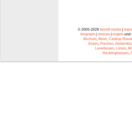
© 2005-2026
berndt media
|
impr
biograph
|
choices
|
engels
und
Bochum
,
Bonn
,
Castrop-Raux
Essen
,
Frechen
,
Gelsenkir
Leverkusen
,
Lünen
,
Mü
Recklinghausen
,