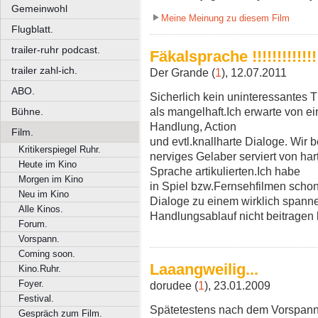
Gemeinwohl
Meine Meinung zu diesem Film
Flugblatt.
trailer-ruhr podcast.
Fäkalsprache !!!!!!!!!!!!!!
trailer zahl-ich.
Der Grande (
1
), 12.07.2011
ABO.
Sicherlich kein uninteressantes 
als mangelhaft.Ich erwarte von ei
Bühne.
Handlung, Action
Film.
und evtl.knallharte Dialoge. Wir
Kritikerspiegel Ruhr.
nerviges Gelaber serviert von ha
Heute im Kino
Sprache artikulierten.Ich habe
Morgen im Kino
in Spiel bzw.Fernsehfilmen schon
Neu im Kino
Dialoge zu einem wirklich span
Alle Kinos.
Handlungsablauf nicht beitragen
Forum.
Vorspann.
Coming soon.
Laaangweilig...
Kino.Ruhr.
Foyer.
dorudee (
1
), 23.01.2009
Festival.
Spätetestens nach dem Vorspann w
Gespräch zum Film.