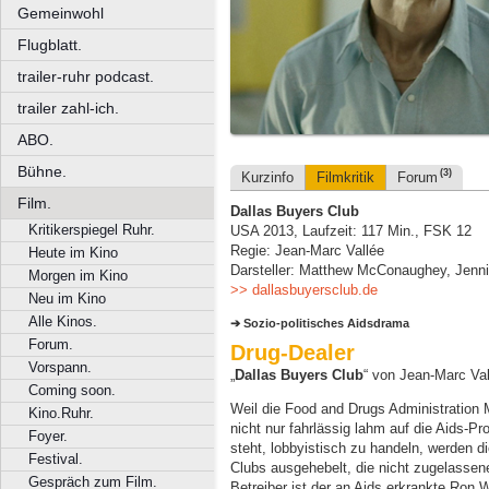
Gemeinwohl
Flugblatt.
trailer-ruhr podcast.
trailer zahl-ich.
ABO.
Bühne.
(3)
Kurzinfo
Filmkritik
Forum
Film.
Dallas Buyers Club
Kritikerspiegel Ruhr.
USA 2013, Laufzeit: 117 Min., FSK 12
Regie: Jean-Marc Vallée
Heute im Kino
Darsteller: Matthew McConaughey, Jenni
Morgen im Kino
>> dallasbuyersclub.de
Neu im Kino
Alle Kinos.
Sozio-politisches Aidsdrama
Forum.
Drug-Dealer
Vorspann.
„
Dallas Buyers Club
“ von Jean-Marc Val
Coming soon.
Weil die Food and Drugs Administration 
Kino.Ruhr.
nicht nur fahrlässig lahm auf die Aids-P
Foyer.
steht, lobbyistisch zu handeln, werden d
Festival.
Clubs ausgehebelt, die nicht zugelassen
Gespräch zum Film.
Betreiber ist der an Aids erkrankte Ro