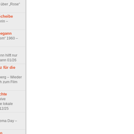
 über „Rose“
Scheibe
rin –
begann
tem“ 1960 –
n hilft nur
pann 01/26
 für die
berg – Wieder
ch zum Film
chte
hive
e lokale
12/25
nema Day –
no