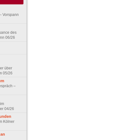
– Vorspann
ssance des
ann 06/26
er über
m 05/26
aum
espräch –
 im
er 04/26
eunden
im Kölner
 an