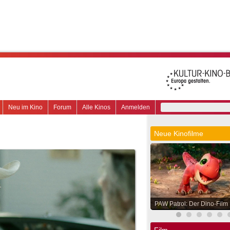
Neu im Kino
Forum
Alle Kinos
Anmelden
Neue Kinofilme
PAW Patrol: Der Dino-Film
Film.