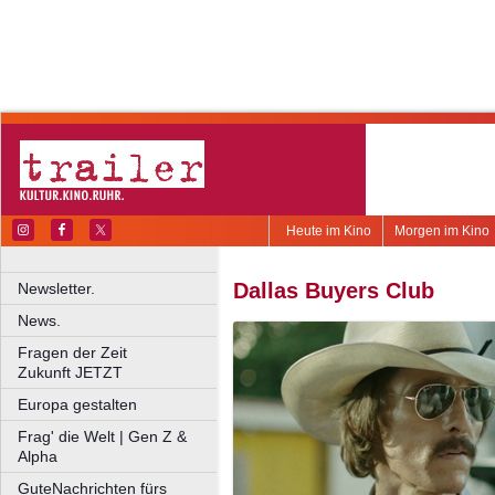
Heute im Kino
Morgen im Kino
Dallas Buyers Club
Newsletter.
News.
Fragen der Zeit
Zukunft JETZT
Europa gestalten
Frag' die Welt | Gen Z &
Alpha
GuteNachrichten fürs