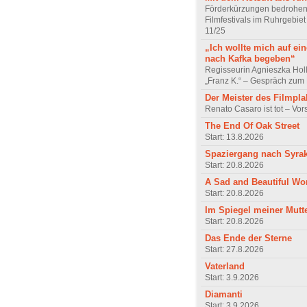
Förderkürzungen bedrohen
Filmfestivals im Ruhrgebie
11/25
„Ich wollte mich auf ei
nach Kafka begeben“
Regisseurin Agnieszka Hol
„Franz K.“ – Gespräch zum 
Der Meister des Filmpla
Renato Casaro ist tot – Vo
The End Of Oak Street
Start: 13.8.2026
Spaziergang nach Syra
Start: 20.8.2026
A Sad and Beautiful Wo
Start: 20.8.2026
Im Spiegel meiner Mutt
Start: 20.8.2026
Das Ende der Sterne
Start: 27.8.2026
Vaterland
Start: 3.9.2026
Diamanti
Start: 3.9.2026