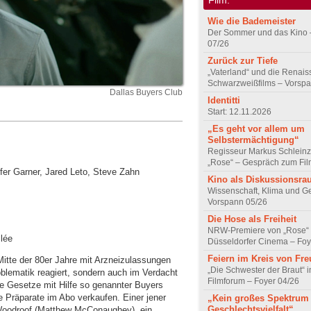
Wie die Bademeister
Der Sommer und das Kino 
07/26
Zurück zur Tiefe
„Vaterland“ und die Renai
Schwarzweißfilms – Vorsp
Dallas Buyers Club
Identitti
Start: 12.11.2026
„Es geht vor allem um
Selbstermächtigung“
Regisseur Markus Schleinz
„Rose“ – Gespräch zum Fil
fer Garner, Jared Leto, Steve Zahn
Kino als Diskussionsr
Wissenschaft, Klima und G
Vorspann 05/26
Die Hose als Freiheit
NRW-Premiere von „Rose“
lée
Düsseldorfer Cinema – Foy
Feiern im Kreis von Fr
Mitte der 80er Jahre mit Arzneizulassungen
„Die Schwester der Braut“ 
roblematik reagiert, sondern auch im Verdacht
Filmforum – Foyer 04/26
ie Gesetze mit Hilfe so genannter Buyers
e Präparate im Abo verkaufen. Einer jener
„Kein großes Spektrum
Geschlechtsvielfalt“
n Woodroof (Matthew McConaughey), ein