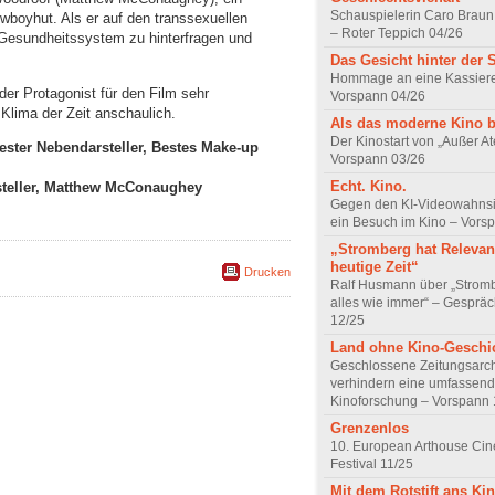
Schauspielerin Caro Braun
boyhut. Als er auf den transsexuellen
– Roter Teppich 04/26
as Gesundheitssystem zu hinterfragen und
Das Gesicht hinter der 
Hommage an eine Kassiere
er Protagonist für den Film sehr
Vorspann 04/26
 Klima der Zeit anschaulich.
Als das moderne Kino 
Der Kinostart von „Außer A
Bester Nebendarsteller, Bestes Make-up
Vorspann 03/26
Echt. Kino.
steller, Matthew McConaughey
Gegen den KI-Videowahnsin
ein Besuch im Kino – Vors
„Stromberg hat Relevanz
heutige Zeit“
Drucken
Ralf Husmann über „Strom
alles wie immer“ – Gesprä
12/25
Land ohne Kino-Geschi
Geschlossene Zeitungsarc
verhindern eine umfassend
Kinoforschung – Vorspann 
Grenzenlos
10. European Arthouse Ci
Festival 11/25
Mit dem Rotstift ans Ki