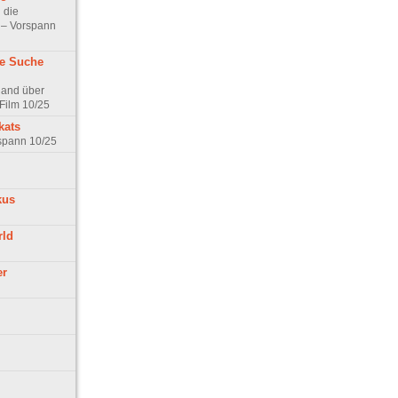
 die
t – Vorspann
ne Suche
land über
Film 10/25
kats
rspann 10/25
kus
rld
er