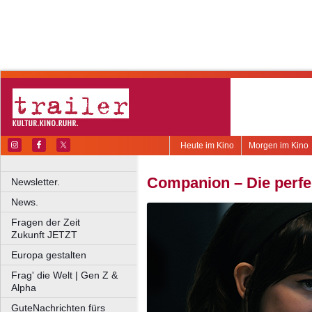
Heute im Kino
Morgen im Kino
Companion – Die perfe
Newsletter.
News.
Fragen der Zeit
Zukunft JETZT
Europa gestalten
Frag' die Welt | Gen Z &
Alpha
GuteNachrichten fürs