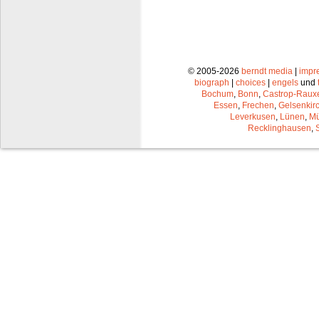
© 2005-2026
berndt media
|
impr
biograph
|
choices
|
engels
und
Bochum
,
Bonn
,
Castrop-Raux
Essen
,
Frechen
,
Gelsenkir
Leverkusen
,
Lünen
,
Mü
Recklinghausen
,