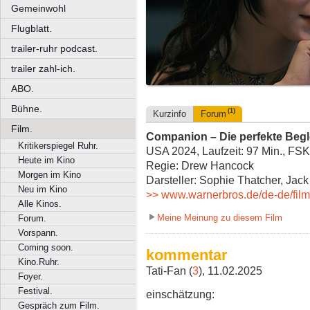
Gemeinwohl
Flugblatt.
trailer-ruhr podcast.
trailer zahl-ich.
ABO.
Bühne.
(1)
Kurzinfo
Forum
Film.
Companion – Die perfekte Begl
Kritikerspiegel Ruhr.
USA 2024, Laufzeit: 97 Min., FSK
Heute im Kino
Regie: Drew Hancock
Morgen im Kino
Darsteller: Sophie Thatcher, Jac
Neu im Kino
>> www.warnerbros.de/de-de/film
Alle Kinos.
Meine Meinung zu diesem Film
Forum.
Vorspann.
Coming soon.
kommentar
Kino.Ruhr.
Tati-Fan (
3
), 11.02.2025
Foyer.
Festival.
einschätzung:
Gespräch zum Film.