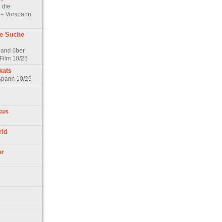
 die
t – Vorspann
ne Suche
land über
Film 10/25
kats
rspann 10/25
kus
rld
er