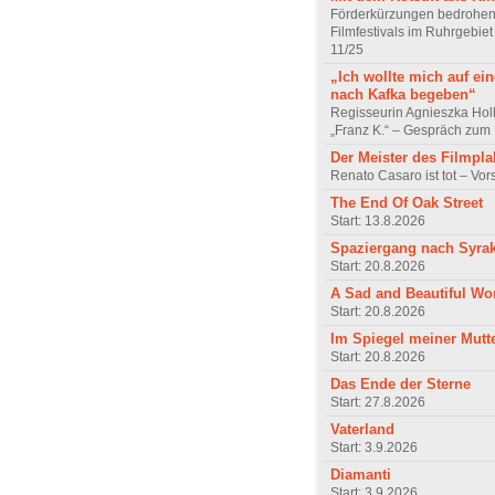
Förderkürzungen bedrohen
Filmfestivals im Ruhrgebie
11/25
„Ich wollte mich auf ei
nach Kafka begeben“
Regisseurin Agnieszka Hol
„Franz K.“ – Gespräch zum 
Der Meister des Filmpla
Renato Casaro ist tot – Vo
The End Of Oak Street
Start: 13.8.2026
Spaziergang nach Syra
Start: 20.8.2026
A Sad and Beautiful Wo
Start: 20.8.2026
Im Spiegel meiner Mutt
Start: 20.8.2026
Das Ende der Sterne
Start: 27.8.2026
Vaterland
Start: 3.9.2026
Diamanti
Start: 3.9.2026