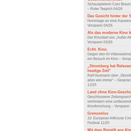
Schauspielerin Caro Braun
– Roter Teppich 04/26
Das Gesicht hinter der 
Hommage an eine Kassiere
Vorspann 04/26
Als das moderne Kino 
Der Kinostart von „Außer A
Vorspann 03/26
Echt. Kino.
Gegen den KI-Videowahnsin
ein Besuch im Kino – Vors
„Stromberg hat Relevanz
heutige Zeit“
Ralf Husmann über „Strom
alles wie immer“ – Gesprä
12/25
Land ohne Kino-Geschi
Geschlossene Zeitungsarc
verhindern eine umfassend
Kinoforschung – Vorspann 
Grenzenlos
10. European Arthouse Ci
Festival 11/25
Mit dem Rotstift ans Ki