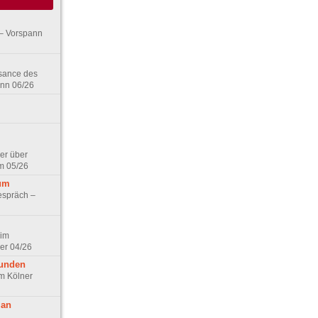
– Vorspann
ssance des
ann 06/26
er über
m 05/26
aum
espräch –
 im
er 04/26
eunden
im Kölner
 an