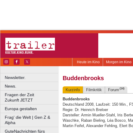
Heute im Kino
Morgen im Kino
Buddenbrooks
Newsletter.
News.
(14)
Kurzinfo
Filmkritik
Forum
Fragen der Zeit
Buddenbrooks
Zukunft JETZT
Deutschland 2008, Laufzeit: 150 Min., F
Europa gestalten
Regie: Dr. Heinrich Breloer
Darsteller: Armin Mueller-Stahl, Iris Be
Frag' die Welt | Gen Z &
Waschke, Raban Bieling, Léa Bosco, Maj
Alpha
Martin Feifel, Alexander Fehling, Elert Bo
GuteNachrichten fürs