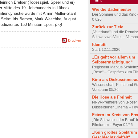
nrich Breloer (Todesspiel, Speer und er)
r Mitte des 19. Jahrhunderts in Lübeck
Wie die Bademeister
iliendynastie wurde mit Armin Müller-Stahl
Der Sommer und das Kino 
r Seite: Iris Berben, Mark Waschke, August
07/26
roduziertes 150-Minuten-Epos.
(he)
Zurück zur Tiefe
„Vaterland“ und die Renai
Schwarzweißfilms – Vorsp
Drucken
Identitti
Start: 12.11.2026
„Es geht vor allem um
Selbstermächtigung“
Regisseur Markus Schleinz
„Rose“ – Gespräch zum Fil
Kino als Diskussionsr
Wissenschaft, Klima und G
Vorspann 05/26
Die Hose als Freiheit
NRW-Premiere von „Rose“
Düsseldorfer Cinema – Foy
Feiern im Kreis von Fr
„Die Schwester der Braut“ 
Filmforum – Foyer 04/26
„Kein großes Spektrum
Geschlechtsvielfalt“