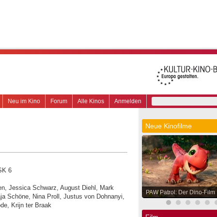
Neu im Kino
Forum
Alle Kinos
Anmelden
Neue Kinofilme
SK 6
rben, Jessica Schwarz, August Diehl, Mark
PAW Patrol: Der Dino-Film
a Schöne, Nina Proll, Justus von Dohnanyi,
de, Krijn ter Braak
Film.