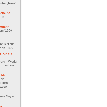
 über „Rose“
Scheibe
rin –
begann
tem“ 1960 –
n hilft nur
pann 01/26
 für die
berg – Wieder
ch zum Film
chte
hive
e lokale
12/25
nema Day –
no