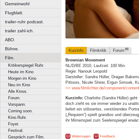
Gemeinwohl
Flugblatt.
trailer-ruhr podcast.
trailer zahl-ich.
ABO.
Bühne.
(0)
Kurzinfo
Filmkritik
Forum
Film.
Brownian Movement
Kritikerspiegel Ruhr.
NL/D/BE 2010, Laufzeit: 100 Min.
Regie: Nanouk Leopold
Heute im Kino
Darsteller: Sandra Hüller, Dragan Bakem
Morgen im Kino
Pittoors, Nicole Shirer, Ergun Simsek, K
Neu im Kino
>> www.filmlichter.de/component/conten
Alle Kinos.
Kurzinfo:
Charlotte (Sandra Hüller) geht f
Forum.
doch zieht es sie immer wieder zu unat
Vorspann.
liefert ein stilisiertes, verstörendes Por
Coming soon.
(„Requiem“) spielt grandios und überzeu
Kino.Ruhr.
ihr Mimenspiel zum Seelenspiegel erwä
Foyer.
Festival.
Weitersagen
Feedback
Gespräch zum Film.