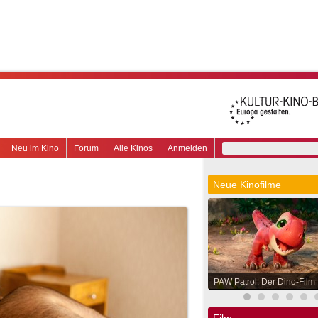
Neu im Kino
Forum
Alle Kinos
Anmelden
Neue Kinofilme
PAW Patrol: Der Dino-Film
Film.