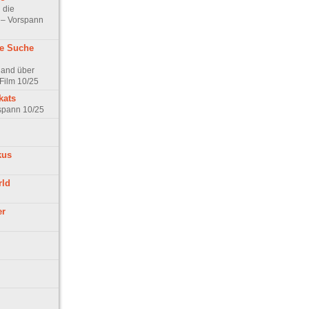
 die
t – Vorspann
ne Suche
land über
Film 10/25
kats
rspann 10/25
kus
rld
er