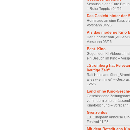
Schauspielerin Caro Braun
– Roter Teppich 04/26
Das Gesicht hinter der 
Hommage an eine Kassiere
Vorspann 04/26
Als das moderne Kino 
Der Kinostart von „Außer A
Vorspann 03/26
Echt. Kino.
Gegen den KI-Videowahnsin
ein Besuch im Kino – Vors
„Stromberg hat Relevanz
heutige Zeit“
Ralf Husmann über „Strom
alles wie immer“ – Gesprä
12/25
Land ohne Kino-Geschi
Geschlossene Zeitungsarc
verhindern eine umfassend
Kinoforschung – Vorspann 
Grenzenlos
10. European Arthouse Ci
Festival 11/25
Mit dem Rotstift ans Ki