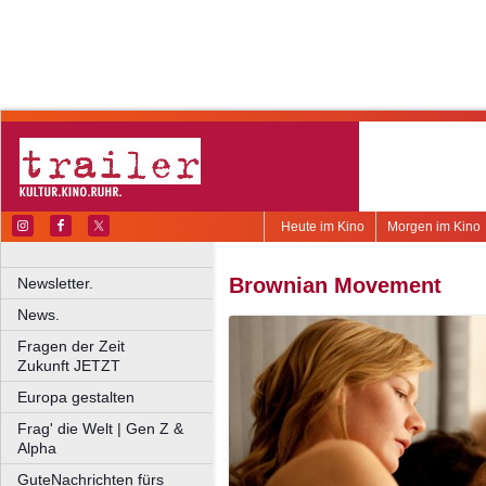
Heute im Kino
Morgen im Kino
Brownian Movement
Newsletter.
News.
Fragen der Zeit
Zukunft JETZT
Europa gestalten
Frag' die Welt | Gen Z &
Alpha
GuteNachrichten fürs