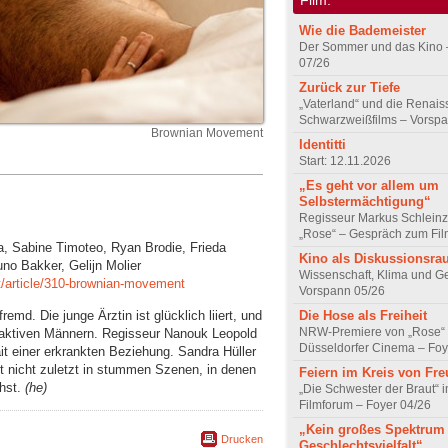
Wie die Bademeister
Der Sommer und das Kino 
07/26
Zurück zur Tiefe
„Vaterland“ und die Renai
Schwarzweißfilms – Vorsp
Brownian Movement
Identitti
Start: 12.11.2026
„Es geht vor allem um
Selbstermächtigung“
Regisseur Markus Schleinz
„Rose“ – Gespräch zum Fil
a, Sabine Timoteo, Ryan Brodie, Frieda
Kino als Diskussionsr
uno Bakker, Gelijn Molier
Wissenschaft, Klima und G
t/article/310-brownian-movement
Vorspann 05/26
remd. Die junge Ärztin ist glücklich liiert, und
Die Hose als Freiheit
NRW-Premiere von „Rose“
traktiven Männern. Regisseur Nanouk Leopold
Düsseldorfer Cinema – Foy
trait einer erkrankten Beziehung. Sandra Hüller
gt nicht zuletzt in stummen Szenen, in denen
Feiern im Kreis von Fr
chst.
(he)
„Die Schwester der Braut“ 
Filmforum – Foyer 04/26
„Kein großes Spektrum
Drucken
Geschlechtsvielfalt“