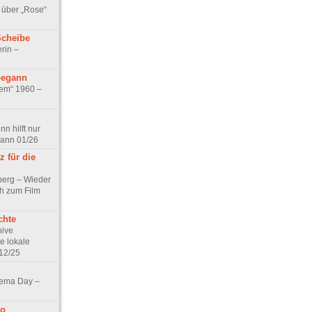
 über „Rose“
Scheibe
rin –
begann
tem“ 1960 –
n hilft nur
pann 01/26
 für die
berg – Wieder
ch zum Film
chte
hive
e lokale
12/25
nema Day –
no