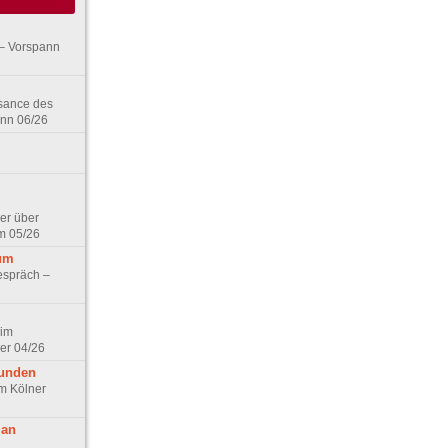
– Vorspann
ssance des
ann 06/26
er über
m 05/26
aum
espräch –
 im
er 04/26
eunden
im Kölner
 an