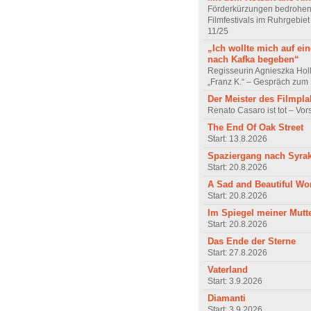
Förderkürzungen bedrohen
Filmfestivals im Ruhrgebie
11/25
„Ich wollte mich auf ei
nach Kafka begeben“
Regisseurin Agnieszka Hol
„Franz K.“ – Gespräch zum 
Der Meister des Filmpla
Renato Casaro ist tot – Vo
The End Of Oak Street
Start: 13.8.2026
Spaziergang nach Syra
Start: 20.8.2026
A Sad and Beautiful Wo
Start: 20.8.2026
Im Spiegel meiner Mutt
Start: 20.8.2026
Das Ende der Sterne
Start: 27.8.2026
Vaterland
Start: 3.9.2026
Diamanti
Start: 3.9.2026