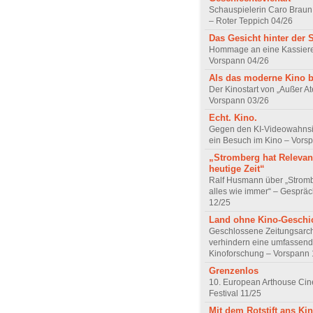
Schauspielerin Caro Braun
– Roter Teppich 04/26
Das Gesicht hinter der 
Hommage an eine Kassiere
Vorspann 04/26
Als das moderne Kino 
Der Kinostart von „Außer A
Vorspann 03/26
Echt. Kino.
Gegen den KI-Videowahnsin
ein Besuch im Kino – Vors
„Stromberg hat Relevanz
heutige Zeit“
Ralf Husmann über „Strom
alles wie immer“ – Gesprä
12/25
Land ohne Kino-Geschi
Geschlossene Zeitungsarc
verhindern eine umfassend
Kinoforschung – Vorspann 
Grenzenlos
10. European Arthouse Ci
Festival 11/25
Mit dem Rotstift ans Ki