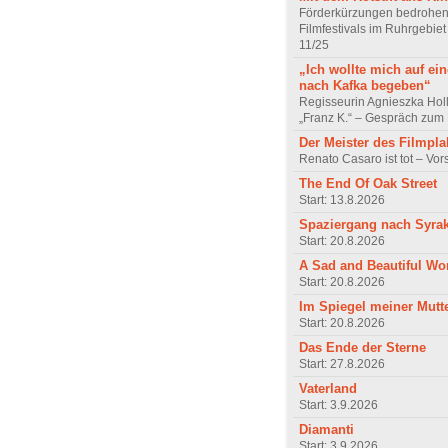
Förderkürzungen bedrohen
Filmfestivals im Ruhrgebie
11/25
„Ich wollte mich auf ei
nach Kafka begeben“
Regisseurin Agnieszka Hol
„Franz K.“ – Gespräch zum 
Der Meister des Filmpla
Renato Casaro ist tot – Vo
The End Of Oak Street
Start: 13.8.2026
Spaziergang nach Syra
Start: 20.8.2026
A Sad and Beautiful Wo
Start: 20.8.2026
Im Spiegel meiner Mutt
Start: 20.8.2026
Das Ende der Sterne
Start: 27.8.2026
Vaterland
Start: 3.9.2026
Diamanti
Start: 3.9.2026