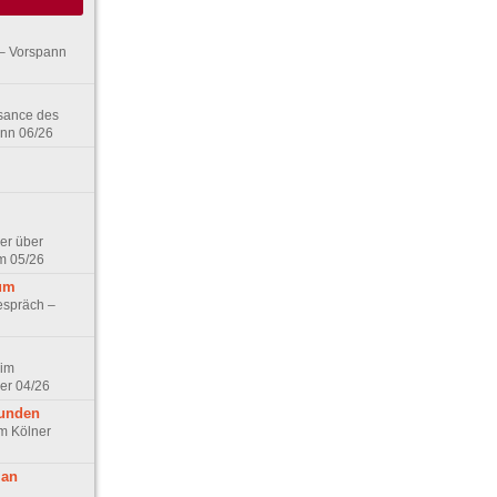
– Vorspann
ssance des
ann 06/26
er über
m 05/26
aum
espräch –
 im
er 04/26
eunden
im Kölner
 an