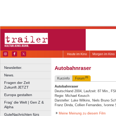
Heute im Kino
Morgen im Kino
Autobahnraser
Newsletter.
News.
(1)
Kurzinfo
Forum
Fragen der Zeit
Autobahnraser
Zukunft JETZT
Deutschland 2004, Laufzeit: 87 Min., FS
Europa gestalten
Regie: Michael Keusch
Darsteller: Luke Wilkins, Niels Bruno Sch
Frag' die Welt | Gen Z &
Franz Dinda, Collien Fernandes, Ivonne
Alpha
Meine Meinung zu diesem Film
GuteNachrichten fürs