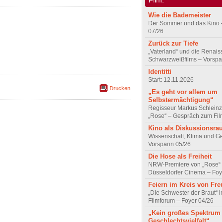
Wie die Bademeister
Der Sommer und das Kino 
07/26
Zurück zur Tiefe
„Vaterland“ und die Renai
Schwarzweißfilms – Vorsp
Identitti
Start: 12.11.2026
Drucken
„Es geht vor allem um
Selbstermächtigung“
Regisseur Markus Schleinz
„Rose“ – Gespräch zum Fil
Kino als Diskussionsr
Wissenschaft, Klima und G
Vorspann 05/26
Die Hose als Freiheit
NRW-Premiere von „Rose“
Düsseldorfer Cinema – Foy
Feiern im Kreis von Fr
„Die Schwester der Braut“ 
Filmforum – Foyer 04/26
„Kein großes Spektrum
Geschlechtsvielfalt“