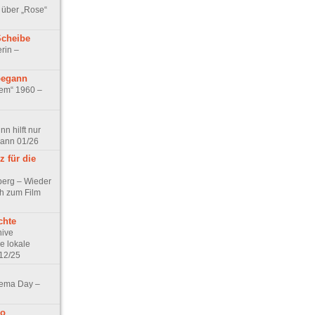
 über „Rose“
Scheibe
rin –
begann
tem“ 1960 –
n hilft nur
pann 01/26
 für die
berg – Wieder
ch zum Film
chte
hive
e lokale
12/25
nema Day –
no