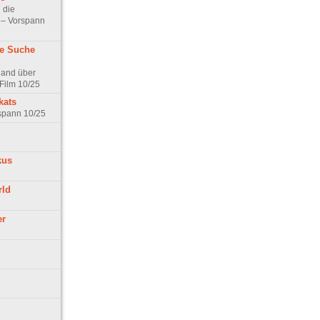
 die
t – Vorspann
ne Suche
land über
Film 10/25
kats
rspann 10/25
kus
rld
er