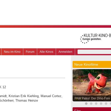
Neu im Kino
Forum
Alle Kinos
Anmelden
Neue Kinofilme
K 12
midt, Kristian Erik Kiehling, Manuel Cortez,
PAW Patrol: Der Dino-Film
 Schönherr, Thomas Heinze
Film.