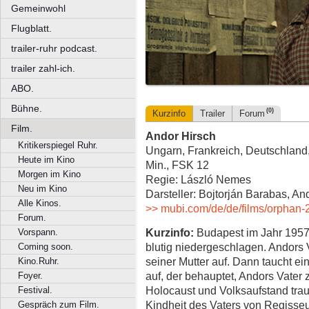
Gemeinwohl
Flugblatt.
trailer-ruhr podcast.
trailer zahl-ich.
ABO.
Bühne.
(0)
Kurzinfo
Trailer
Forum
Film.
Andor Hirsch
Kritikerspiegel Ruhr.
Ungarn, Frankreich, Deutschland,
Heute im Kino
Min., FSK 12
Morgen im Kino
Regie: László Nemes
Neu im Kino
Darsteller: Bojtorján Barabas, 
Alle Kinos.
>> mubi.com/de/de/films/orphan-
Forum.
Kurzinfo:
Budapest im Jahr 1957,
Vorspann.
blutig niedergeschlagen. Andors V
Coming soon.
seiner Mutter auf. Dann taucht e
Kino.Ruhr.
auf, der behauptet, Andors Vater
Foyer.
Holocaust und Volksaufstand traum
Festival.
Kindheit des Vaters von Regisse
Gespräch zum Film.