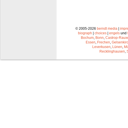
© 2005-2026
berndt media
|
impr
biograph
|
choices
|
engels
und
Bochum
,
Bonn
,
Castrop-Raux
Essen
,
Frechen
,
Gelsenkir
Leverkusen
,
Lünen
,
Mü
Recklinghausen
,