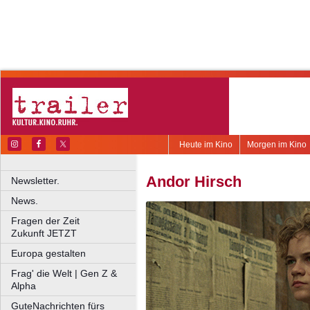
Heute im Kino
Morgen im Kino
Andor Hirsch
Newsletter.
News.
Fragen der Zeit
Zukunft JETZT
Europa gestalten
Frag' die Welt | Gen Z &
Alpha
GuteNachrichten fürs