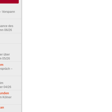
– Vorspann
ssance des
ann 06/26
er über
m 05/26
aum
espräch –
 im
er 04/26
eunden
im Kölner
 an