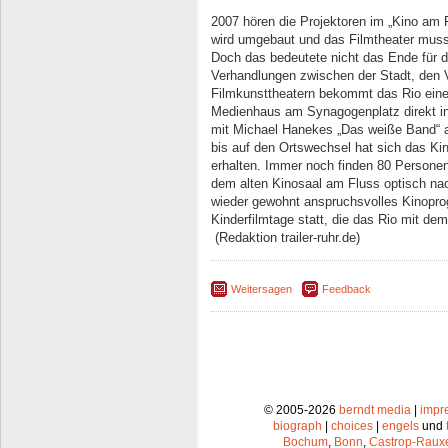
2007 hören die Projektoren im „Kino am F
wird umgebaut und das Filmtheater mu
Doch das bedeutete nicht das Ende für d
Verhandlungen zwischen der Stadt, den 
Filmkunsttheatern bekommt das Rio eine
Medienhaus am Synagogenplatz direkt in 
mit Michael Hanekes „Das weiße Band“ 
bis auf den Ortswechsel hat sich das K
erhalten. Immer noch finden 80 Personen 
dem alten Kinosaal am Fluss optisch na
wieder gewohnt anspruchsvolles Kinopro
Kinderfilmtage statt, die das Rio mit d
(Redaktion trailer-ruhr.de)
Weitersagen
Feedback
© 2005-2026
berndt media
|
impr
biograph
|
choices
|
engels
und
Bochum
,
Bonn
,
Castrop-Raux