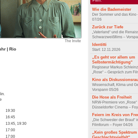
Wie die Bademeister
Der Sommer und das Kino 
07/26
Zurück zur Tiefe
„Vaterland“ und die Renai
Schwarzweißfilms – Vorsp
The Invite
Identitti
hr | Rio
Start: 12.11.2026
„Es geht vor allem um
Selbstermächtigung“
Regisseur Markus Schleinz
„Rose“ – Gespräch zum Fil
Kino als Diskussionsr
Wissenschaft, Klima und G
Vorspann 05/26
in.
Die Hose als Freiheit
e
NRW-Premiere von „Rose“
Düsseldorfer Cinema – Foy
19:30
Feiern im Kreis von Fr
16:45
„Die Schwester der Braut“ 
13:45, 19:30
Filmforum – Foyer 04/26
17:00
„Kein großes Spektrum
17:00
Geschlechtsvielfalt“