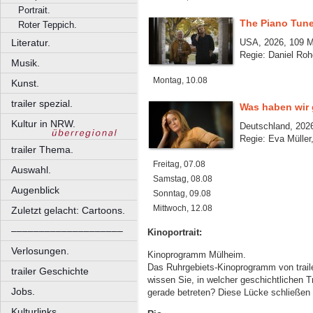
Portrait.
The Piano Tune
Roter Teppich.
Literatur.
USA, 2026, 109 M
Regie: Daniel Roh
Musik.
Montag, 10.08
Kunst.
trailer spezial.
Was haben wir 
Kultur in NRW.
Deutschland, 2026
Regie: Eva Müller
trailer Thema.
Freitag, 07.08
Auswahl.
Samstag, 08.08
Augenblick
Sonntag, 09.08
Mittwoch, 12.08
Zuletzt gelacht: Cartoons.
––––––––––––––––––––
Kinoportrait:
Verlosungen.
Kinoprogramm Mülheim.
Das Ruhrgebiets-Kinoprogramm von trailer
trailer Geschichte
wissen Sie, in welcher geschichtlichen T
Jobs.
gerade betreten? Diese Lücke schließen wi
Kulturlinks.