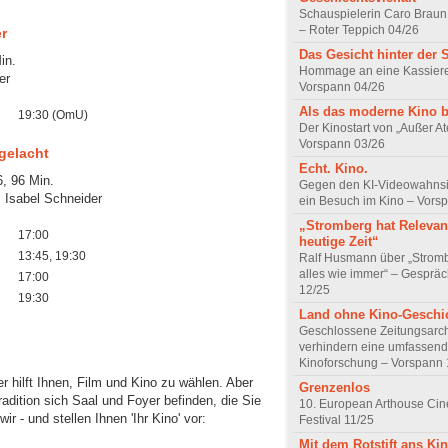
Schauspielerin Caro Braun
– Roter Teppich 04/26
r
Das Gesicht hinter der 
in.
Hommage an eine Kassiere
er
Vorspann 04/26
Als das moderne Kino 
19:30 (OmU)
Der Kinostart von „Außer A
Vorspann 03/26
gelacht
Echt. Kino.
, 96 Min.
Gegen den KI-Videowahnsin
, Isabel Schneider
ein Besuch im Kino – Vors
„Stromberg hat Relevanz
17:00
heutige Zeit“
13:45, 19:30
Ralf Husmann über „Strom
alles wie immer“ – Gesprä
17:00
12/25
19:30
Land ohne Kino-Geschi
Geschlossene Zeitungsarc
verhindern eine umfassend
Kinoforschung – Vorspann 
 hilft Ihnen, Film und Kino zu wählen. Aber
Grenzenlos
radition sich Saal und Foyer befinden, die Sie
10. European Arthouse Ci
r - und stellen Ihnen 'Ihr Kino' vor:
Festival 11/25
Mit dem Rotstift ans Ki