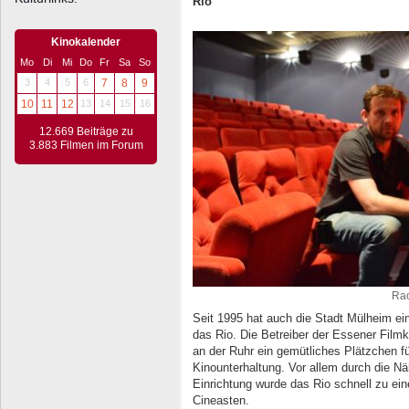
Rio
Kinokalender
Mo
Di
Mi
Do
Fr
Sa
So
3
4
5
6
7
8
9
10
11
12
13
14
15
16
12.669 Beiträge zu
3.883 Filmen im Forum
Rao
Seit 1995 hat auch die Stadt Mülheim ein
das Rio. Die Betreiber der Essener Filmk
an der Ruhr ein gemütliches Plätzchen f
Kinounterhaltung. Vor allem durch die Nä
Einrichtung wurde das Rio schnell zu ein
Cineasten.