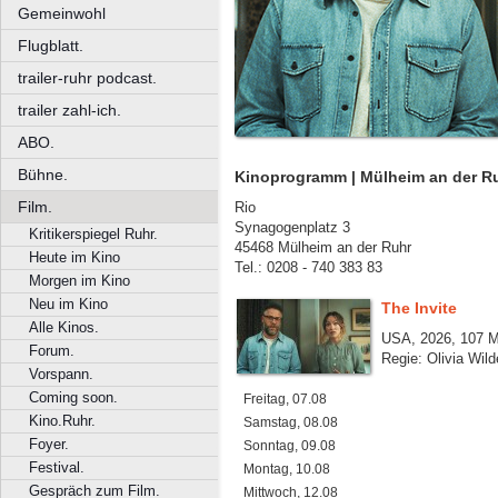
Gemeinwohl
Flugblatt.
trailer-ruhr podcast.
trailer zahl-ich.
ABO.
Bühne.
Kinoprogramm | Mülheim an der Ru
Film.
Rio
Synagogenplatz 3
Kritikerspiegel Ruhr.
45468 Mülheim an der Ruhr
Heute im Kino
Tel.: 0208 - 740 383 83
Morgen im Kino
Neu im Kino
The Invite
Alle Kinos.
USA, 2026, 107 M
Forum.
Regie: Olivia Wild
Vorspann.
Coming soon.
Freitag, 07.08
Kino.Ruhr.
Samstag, 08.08
Foyer.
Sonntag, 09.08
Festival.
Montag, 10.08
Gespräch zum Film.
Mittwoch, 12.08