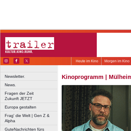
Heute im Kino
Morgen im Kino
Kinoprogramm | Mülheim 
Newsletter.
News.
Fragen der Zeit
Zukunft JETZT
Europa gestalten
Frag' die Welt | Gen Z &
Alpha
GuteNachrichten fürs