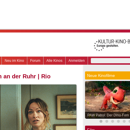
Neu im Kino
Forum
Alle Kinos
Anmelden
an der Ruhr | Rio
Neue Kinofilme
PAW Patrol: Der Dino-Film
Film.