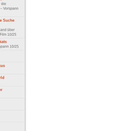
 die
t – Vorspann
ne Suche
land über
Film 10/25
kats
rspann 10/25
kus
rld
er