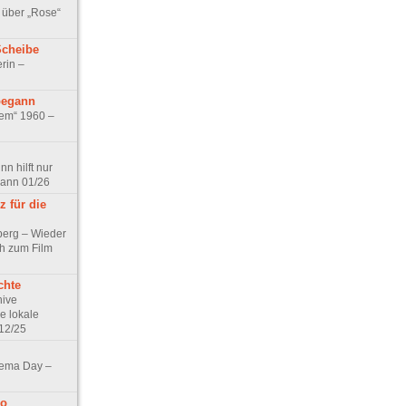
 über „Rose“
Scheibe
rin –
begann
tem“ 1960 –
n hilft nur
pann 01/26
 für die
berg – Wieder
ch zum Film
chte
hive
e lokale
12/25
nema Day –
no