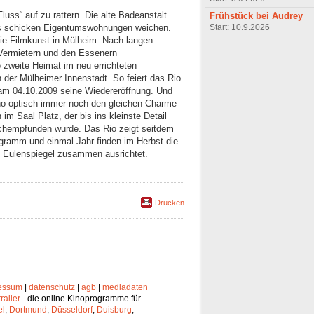
luss“ auf zu rattern. Die alte Badeanstalt
Frühstück bei Audrey
Start: 10.9.2026
ss schicken Eigentumswohnungen weichen.
ie Filmkunst in Mülheim. Nach langen
Vermietern und den Essenern
 zweite Heimat im neu errichteten
der Mülheimer Innenstadt. So feiert das Rio
am 04.10.2009 seine Wiedereröffnung. Und
ino optisch immer noch den gleichen Charme
im Saal Platz, der bis ins kleinste Detail
chempfunden wurde. Das Rio zeigt seitdem
gramm und einmal Jahr finden im Herbst die
em Eulenspiegel zusammen ausrichtet.
Drucken
essum
|
datenschutz
|
agb
|
mediadaten
trailer
- die online Kinoprogramme für
el
,
Dortmund
,
Düsseldorf
,
Duisburg
,