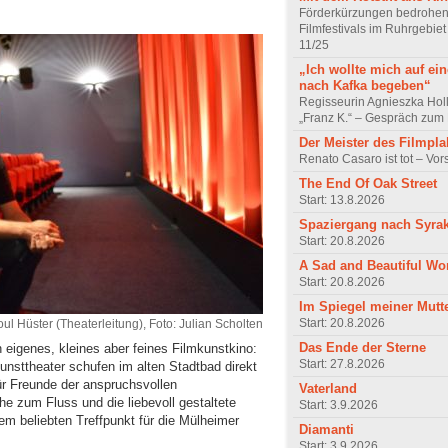
Förderkürzungen bedrohen
Filmfestivals im Ruhrgebie
11/25
„Ich wollte mich auf ei
nach Kafka begeben“
Regisseurin Agnieszka Hol
„Franz K.“ – Gespräch zum 
Der Meister des Filmpla
Renato Casaro ist tot – Vo
The End Of Oak Street
Start: 13.8.2026
Spaziergang nach Syra
Start: 20.8.2026
A Sad and Beautiful Wo
Start: 20.8.2026
Im Spiegel meiner Mutt
Start: 20.8.2026
ul Hüster (Theaterleitung), Foto: Julian Scholten
Das Ende der Sterne
 eigenes, kleines aber feines Filmkunstkino:
Start: 27.8.2026
unsttheater schufen im alten Stadtbad direkt
ür Freunde der anspruchsvollen
Vaterland
he zum Fluss und die liebevoll gestaltete
Start: 3.9.2026
em beliebten Treffpunkt für die Mülheimer
Diamanti
Start: 3.9.2026