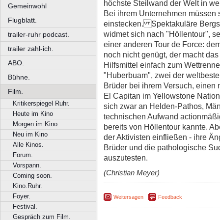
höchste Steilwand der Welt in wen
Gemeinwohl
Bei ihrem Unternehmen müssen s
Flugblatt.
einstecken. Spektakuläre Ber
widmet sich nach "Höllentour", s
trailer-ruhr podcast.
einer anderen Tour de Force: de
trailer zahl-ich.
noch nicht genügt, der macht das
ABO.
Hilfsmittel einfach zum Wettrenne
"Huberbuam", zwei der weltbesten 
Bühne.
Brüder bei ihrem Versuch, einen
Film.
El Capitan im Yellowstone Nationa
Kritikerspiegel Ruhr.
sich zwar an Helden-Pathos, Mä
Heute im Kino
technischen Aufwand actionmäßi
Morgen im Kino
bereits von Höllentour kannte. Abe
Neu im Kino
der Aktivisten einfließen - ihre 
Alle Kinos.
Brüder und die pathologische Su
Forum.
auszutesten.
Vorspann.
(Christian Meyer)
Coming soon.
Kino.Ruhr.
Foyer.
Weitersagen
Feedback
Festival.
Gespräch zum Film.