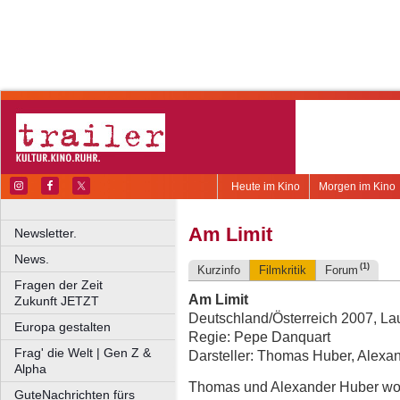
Heute im Kino
Morgen im Kino
Am Limit
Newsletter.
News.
(1)
Kurzinfo
Filmkritik
Forum
Fragen der Zeit
Am Limit
Zukunft JETZT
Deutschland/Österreich 2007, Lau
Europa gestalten
Regie: Pepe Danquart
Frag' die Welt | Gen Z &
Darsteller: Thomas Huber, Alexa
Alpha
Thomas und Alexander Huber wol
GuteNachrichten fürs