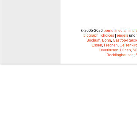
© 2005-2026
berndt media
|
impr
biograph
|
choices
|
engels
und
Bochum
,
Bonn
,
Castrop-Raux
Essen
,
Frechen
,
Gelsenkir
Leverkusen
,
Lünen
,
Mü
Recklinghausen
,