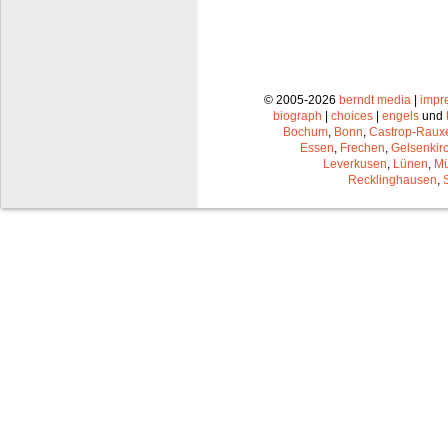
© 2005-2026
berndt media
|
impr
biograph
|
choices
|
engels
und
Bochum
,
Bonn
,
Castrop-Raux
Essen
,
Frechen
,
Gelsenkir
Leverkusen
,
Lünen
,
Mü
Recklinghausen
,