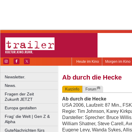
Heute im Kino
Morgen im Kino
Ab durch die Hecke
Newsletter.
News.
(5)
Kurzinfo
Forum
Fragen der Zeit
Ab durch die Hecke
Zukunft JETZT
USA 2006, Laufzeit: 87 Min., FSK
Europa gestalten
Regie: Tim Johnson, Karey Kirkpa
Frag' die Welt | Gen Z &
Darsteller: Sprecher: Bruce Willis
Alpha
William Shatner, Steve Carell, Av
Eugene Levy, Wanda Sykes, Alli
GuteNachrichten fürs