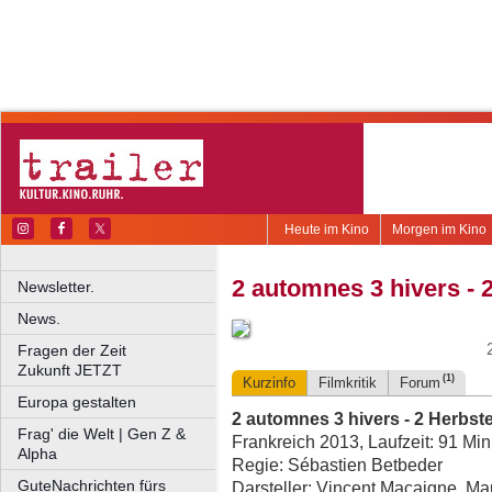
Heute im Kino
Morgen im Kino
2 automnes 3 hivers - 
Newsletter.
News.
Fragen der Zeit
Zukunft JETZT
(1)
Kurzinfo
Filmkritik
Forum
Europa gestalten
2 automnes 3 hivers - 2 Herbste
Frag' die Welt | Gen Z &
Frankreich 2013, Laufzeit: 91 Min
Alpha
Regie: Sébastien Betbeder
GuteNachrichten fürs
Darsteller: Vincent Macaigne, Ma