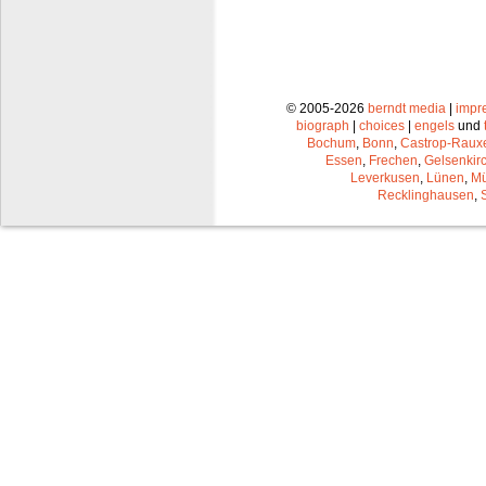
© 2005-2026
berndt media
|
impr
biograph
|
choices
|
engels
und
Bochum
,
Bonn
,
Castrop-Raux
Essen
,
Frechen
,
Gelsenkir
Leverkusen
,
Lünen
,
Mü
Recklinghausen
,