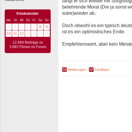
fängt er sich wieder mit Sorglosi
belehrende Moral (Die ja sonst wir
wäre)wieder ab.
Kinokalender
Mo
Di
Mi
Do
Fr
Sa
So
Doch obwohl es ein typisch deuts
3
4
5
6
7
8
9
ist es ein optimistisches Ende.
10
11
12
13
14
15
16
12.669 Beiträge zu
Empfehlenswert, aber kein Meist
3.883 Filmen im Forum
Weitersagen
Feedback