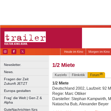
Heute im Kino
Morgen im Kino
1/2 Miete
Newsletter.
News.
(2)
Kurzinfo
Filmkritik
Forum
Fragen der Zeit
1/2 Miete
Zukunft JETZT
Deutschland 2002, Laufzeit: 92 M
Europa gestalten
Regie: Marc Ottiker
Frag' die Welt | Gen Z &
Darsteller: Stephan Kampwirth, M
Alpha
Natascha Bub, Alexander Beyer
GuteNachrichten fürs