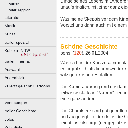
Dinge seines Lebens mit Anderen te
Portrait.
unaufgringlich, mit einer ganz ei
Roter Teppich.
Literatur.
Was meine Skepsis vor dem Kino
Vorstellung dann auch mit einem
Musik.
Kunst.
trailer spezial.
Schöne Geschichte
Kultur in NRW.
bensi (
120
), 26.01.2004
trailer Thema.
Was sich in der Kurzzusammenfa
entpuppt sich als liebenswerter k
Auswahl.
witzigen kleinen Einfällen.
Augenblick
Zuletzt gelacht: Cartoons.
Die Kameraführung und die damit 
teilweise stark an "Narren", jedoch
––––––––––––––––––––
eine ganz andere.
Verlosungen.
Die Charaktere sind gut getroffen
trailer Geschichte
und aufgelegt. Leider driftet die
Jobs.
leicht ins kitschige (der geplatzt
Kulturlinks.