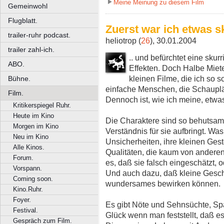
Meine Meinung zu diesem Film
Gemeinwohl
Flugblatt.
Zuerst war ich etwas sk
trailer-ruhr podcast.
heliotrop (
26
), 30.01.2004
trailer zahl-ich.
.. und befürchtet eine skur
ABO.
Effekten. Doch Halbe Miete
kleinen Filme, die ich so s
Bühne.
einfache Menschen, die Schauplät
Film.
Dennoch ist, wie ich meine, etw
Kritikerspiegel Ruhr.
Heute im Kino
Die Charaktere sind so behutsam 
Morgen im Kino
Verständnis für sie aufbringt. Wa
Neu im Kino
Unsicherheiten, ihre kleinen Gest
Alle Kinos.
Qualitäten, die kaum von ande
Forum.
es, daß sie falsch eingeschätzt,
Vorspann.
Und auch dazu, daß kleine Gesch
Coming soon.
wundersames bewirken können.
Kino.Ruhr.
Foyer.
Es gibt Nöte und Sehnsüchte, S
Festival.
Glück wenn man feststellt, daß e
Gespräch zum Film.