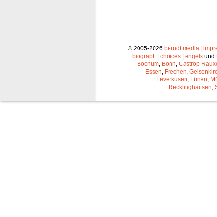
© 2005-2026
berndt media
|
impr
biograph
|
choices
|
engels
und
Bochum
,
Bonn
,
Castrop-Raux
Essen
,
Frechen
,
Gelsenkir
Leverkusen
,
Lünen
,
Mü
Recklinghausen
,