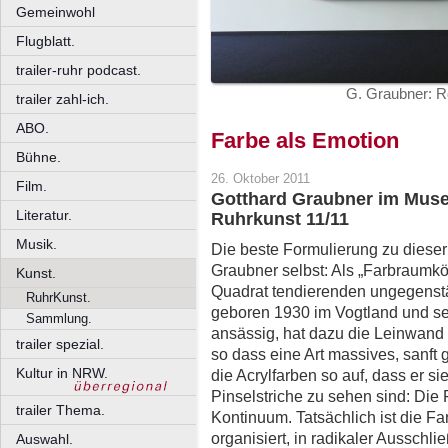
Gemeinwohl
Flugblatt.
trailer-ruhr podcast.
G. Graubner: R
trailer zahl-ich.
ABO.
Farbe als Emotion
Bühne.
26. Oktober 2011
Film.
Gotthard Graubner im Muse
Literatur.
Ruhrkunst 11/11
Musik.
Die beste Formulierung zu dieser
Graubner selbst: Als „Farbraumkö
Kunst.
Quadrat tendierenden ungegenstä
RuhrKunst.
geboren 1930 im Vogtland und se
Sammlung.
ansässig, hat dazu die Leinwand 
trailer spezial.
so dass eine Art massives, sanft 
Kultur in NRW.
die Acrylfarben so auf, dass er si
Pinselstriche zu sehen sind: Die
trailer Thema.
Kontinuum. Tatsächlich ist die Fa
organisiert, in radikaler Ausschli
Auswahl.