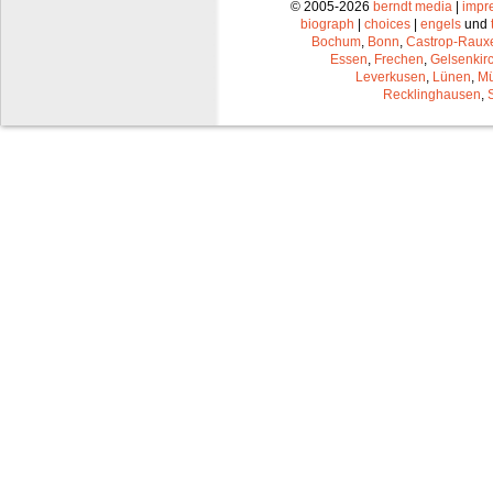
© 2005-2026
berndt media
|
impr
biograph
|
choices
|
engels
und
Bochum
,
Bonn
,
Castrop-Raux
Essen
,
Frechen
,
Gelsenkir
Leverkusen
,
Lünen
,
Mü
Recklinghausen
,