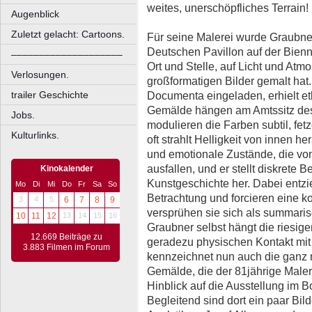
weites, unerschöpfliches Terrain!
Augenblick
Zuletzt gelacht: Cartoons.
Für seine Malerei wurde Graubner 
Deutschen Pavillon auf der Bienn
––––––––––––––––––––
Ort und Stelle, auf Licht und Atm
Verlosungen.
großformatigen Bilder gemalt hat
trailer Geschichte
Documenta eingeladen, erhielt et
Gemälde hängen am Amtssitz des
Jobs.
modulieren die Farben subtil, fetz
Kulturlinks.
oft strahlt Helligkeit von innen 
und emotionale Zustände, die von
ausfallen, und er stellt diskrete 
Kinokalender
Kunstgeschichte her. Dabei entzie
Mo
Di
Mi
Do
Fr
Sa
So
Betrachtung und forcieren eine 
3
4
5
6
7
8
9
versprühen sie sich als summari
10
11
12
13
14
15
16
Graubner selbst hängt die riesige
12.669 Beiträge zu
geradezu physischen Kontakt mit
3.883 Filmen im Forum
kennzeichnet nun auch die ganz
Gemälde, die der 81jährige Maler
Hinblick auf die Ausstellung im B
Begleitend sind dort ein paar Bi