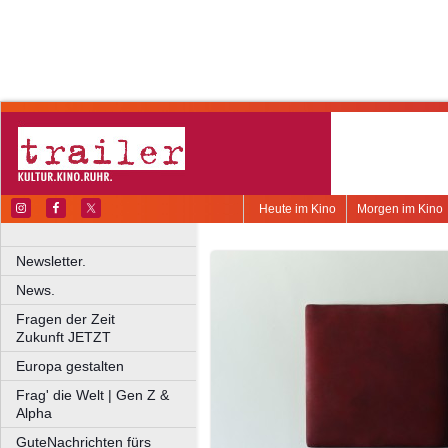
Heute im Kino
Morgen im Kino
Newsletter.
News.
Fragen der Zeit
Zukunft JETZT
Europa gestalten
Frag' die Welt | Gen Z &
Alpha
GuteNachrichten fürs