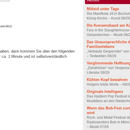
Mitleid unter Tage
Die Manifesta 16 in Bochum
König-Kirche – Kunst 08/26
Die Konsensband am K
 werden)
Fury in the Slaughterhouse 
Gelsenkirchen – Musik 08/
Das Unaussprechliche 
Familienlebens
 haben, dann kommen Sie über den folgenden
„Vertraute Gespenster“ vo
– Textwelten 08/26
ca. 1 Minute und ist selbstverständlich
Verglimmende Hoffnun
„Zündhölzer“ von Yevgenia
Literatur 08/26
Kühlen Kopf bewahren
Holgers letzte Worte – 08/2
Originale Intelligenz
Das Haldern Pop Festival l
Musikfans an den Niederrh
Wenn das Bob-Fest zum
wird
Rock- und Metal-Festival d
Radiosenders Bob in Mön
– Musik 07/26