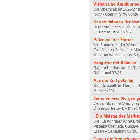
Vielfalt und Ambitionen
Die Opernsaison 2026/27 
Ruhr - Oper in NRW 07/26
Konstruktionen der Nat
Bernhard Fuchs in Haus Est
– Kunst in NRW 07/26
Potenzial der Farben
Die Sammlung der Werner R
Carl Dörken Stiftung im Mä
Museum Witten – kunst & g
Hangover mit Schafen
Ragnar Kjartansson in Rec
Ruhrkunst 07/26
Aus der Zeit gefallen
Ron Sexsmith im Dortmund
Musik 07/26
Wenn es kein Morgen gi
Derya Yıldırım & Grup Şimş
Düsseldorfer zakk – Musik 
„Ein Meister des Marke
Die Kuratorinnen Anna Br
Pizonka über „Ich, Gustave
Essen – Sammlung 07/26
Gegen die Menschenve