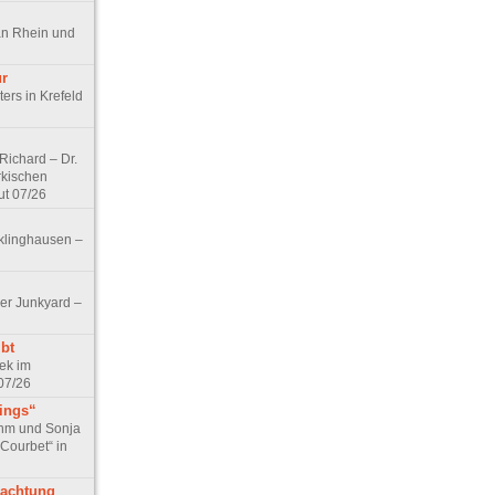
an Rhein und
ur
ers in Krefeld
ichard – Dr.
rkischen
ut 07/26
klinghausen –
er Junkyard –
bt
ek im
07/26
tings“
ohm und Sonja
 Courbet“ in
rachtung