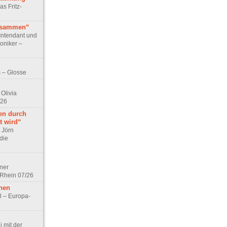
as Fritz-
usammen“
Intendant und
niker –
 – Glosse
Olivia
/26
en durch
t wird“
r Jörn
die
lner
 Rhein 07/26
hen
l – Europa-
 mit der