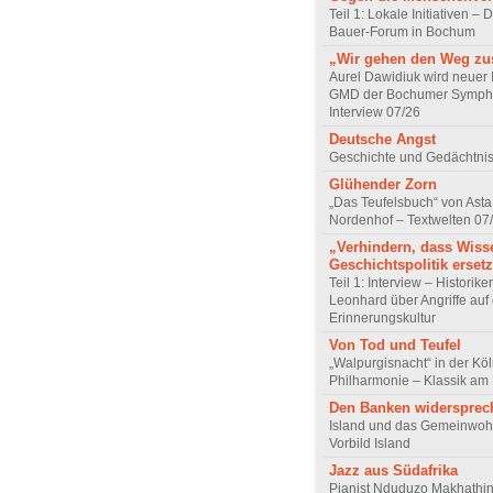
Teil 1: Lokale Initiativen – D
Bauer-Forum in Bochum
„Wir gehen den Weg z
Aurel Dawidiuk wird neuer 
GMD der Bochumer Sympho
Interview 07/26
Deutsche Angst
Geschichte und Gedächtnis
Glühender Zorn
„Das Teufelsbuch“ von Asta 
Nordenhof – Textwelten 07
„Verhindern, dass Wiss
Geschichtspolitik ersetz
Teil 1: Interview – Historike
Leonhard über Angriffe auf 
Erinnerungskultur
Von Tod und Teufel
„Walpurgisnacht“ in der Kö
Philharmonie – Klassik am
Den Banken widersprec
Island und das Gemeinwoh
Vorbild Island
Jazz aus Südafrika
Pianist Nduduzo Makhathini