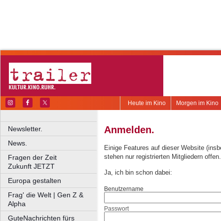
Heute im Kino
Morgen im Kino
Anmelden.
Newsletter.
News.
Einige Features auf dieser Website (ins
stehen nur registrierten Mitgliedern offen.
Fragen der Zeit
Zukunft JETZT
Ja, ich bin schon dabei:
Europa gestalten
Benutzername
Frag' die Welt | Gen Z &
Alpha
Passwort
GuteNachrichten fürs