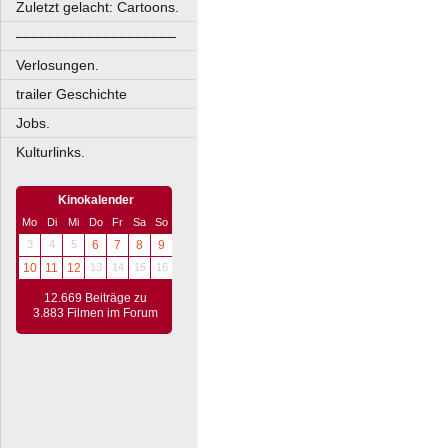
Zuletzt gelacht: Cartoons.
––––––––––––––––––––
Verlosungen.
trailer Geschichte
Jobs.
Kulturlinks.
Kinokalender
Mo
Di
Mi
Do
Fr
Sa
So
3
4
5
6
7
8
9
10
11
12
13
14
15
16
12.669 Beiträge zu
3.883 Filmen im Forum