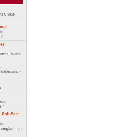
s Christ-
anal
in
26
des
n Anna Ruchat
g
 Belorusets –
6
ockt
ein
 Rob-Fest
es
chengladbach