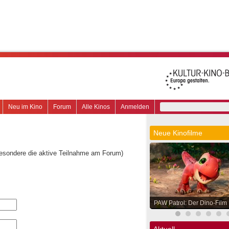
Neu im Kino
Forum
Alle Kinos
Anmelden
Neue Kinofilme
besondere die aktive Teilnahme am Forum)
PAW Patrol: Der Dino-Film
Aktuell